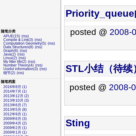
Priority_que
posted @
2008-0
随笔分类
APUE(15)
(rss)
Compile & Link(3)
(rss)
Computation Geometry(5)
(rss)
Data Structures(8)
(rss)
Graph(6)
(rss)
Java(2)
(rss)
Linux(2)
(rss)
My litter life(2)
(rss)
STL小结（待续
Number Theory(4)
(rss)
Useful information(3)
(rss)
细节(2)
(rss)
随笔档案
posted @
2008-0
2016年8月 (1)
2014年7月 (1)
2013年12月 (2)
2013年10月 (3)
2013年6月 (7)
2013年5月 (8)
2012年9月 (1)
2009年6月 (3)
Sting
2009年4月 (2)
2009年2月 (1)
2009年1月 (1)