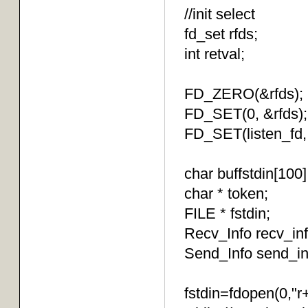
//init select
fd_set rfds;
int retval;
FD_ZERO(&rfds);
FD_SET(0, &rfd
FD_SET(listen_fd
char buffstdin[100]
char * token;
FILE * fstdin;
Recv_Info recv_info;
Send_Info send_info
fstdin=fdopen(0,"r+