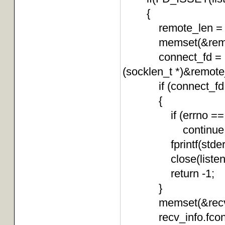
{
remote_len = siz
memset(&remote, 
connect_fd = accep
(socklen_t *)&remote
if (connect_fd =
{
if (errno == 
continue
fprintf(stderr, "a
close(liste
return -1;
}
memset(&recv_i
recv_info.fconnec