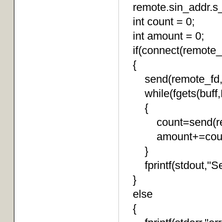
remote.sin_addr.s_a
int count = 0;
int amount = 0;
if(connect(remote_f
{
send(remote_fd,"s
while(fgets(buff,
{
count=send(remote_
amount+=c
}
fprintf(stdout,"S
}
else
{