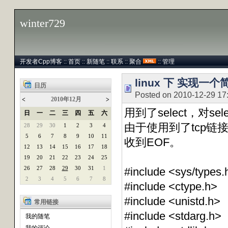
winter729
开发者Cpp博客
::
首页
::
新随笔
::
联系
::
聚合
::
管理
linux 下 实现一
日历
Posted on 2010-12-29 17
2010年12月
<
>
用到了select，对s
日
一
二
三
四
五
六
由于使用到了tcp链
28
29
30
1
2
3
4
5
6
7
8
9
10
11
收到EOF。
12
13
14
15
16
17
18
19
20
21
22
23
24
25
26
27
28
29
30
31
1
#include <sys/types.
2
3
4
5
6
7
8
#include <ctype.h>
#include <unistd.h>
常用链接
#include <stdarg.h>
我的随笔