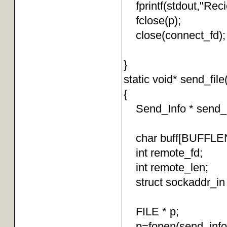
fprintf(stdout,"Re
fclose(p);
close(connect_fd);
}
static void* send_file
{
Send_Info * send_in
char buff[BUFFLEN
int remote_fd;
int remote_len;
struct sockaddr
FILE * p;
p=fopen(send_info->