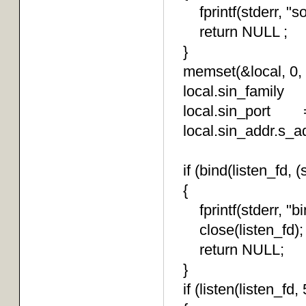
fprintf(stderr, "sock
return NULL ;
}
memset(&local, 0, si
local.sin_family 
local.sin_port =
local.sin_addr.s_a
if (bind(listen_fd, (s
{
fprintf(stderr, "bind
close(listen_fd);
return NULL;
}
if (listen(listen_fd, 