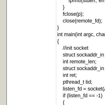
fprintf(stderr,"err
}
fclose(p);
close(remote_fd);
}
int main(int argc, cha
{
//init socket
struct sockaddr_in 
int remote_len;
struct sockaddr_
int ret;
pthread_t tid;
listen_fd = socke
if (listen_fd == -1)
{