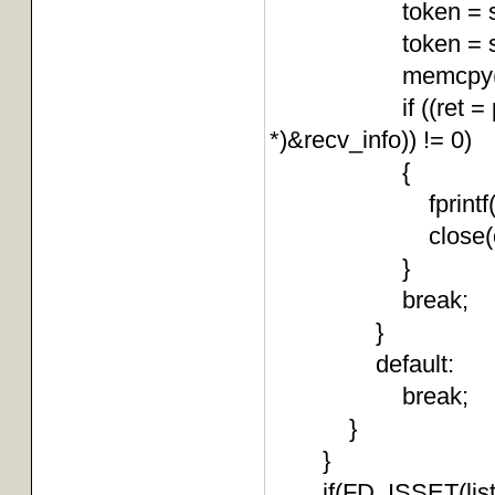
token = strtok(b
token = strt
memcpy(recv_info
if ((ret = pthread
*)&recv_info)) != 0)
{
fprintf(stderr, "
close(conne
}
brea
}
default:
brea
}
}
if(FD_ISSET(listen_f