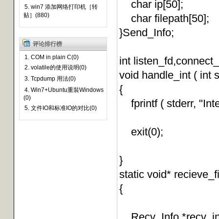
char ip[50];
5. win7 添加网络打印机［转
贴］(880)
char filepath[50];
}Send_Info;
评论排行榜
1. COM in plain C(0)
int listen_fd,connect_
2. volatile的使用说明(0)
void handle_int ( int 
3. Tcpdump 用法(0)
{
4. Win7+Ubuntu重裝Windows
(0)
fprintf ( stderr, "I
5. 文件IO和标准IO的对比(0)
exit(0);
}
static void* recieve_fi
{
Recv_Info *recv_in