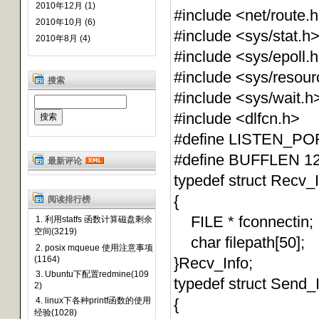
2010年12月 (1)
#include <net/route.
2010年10月 (6)
#include <sys/stat.h
2010年8月 (4)
#include <sys/epoll.
#include <sys/resour
搜索
#include <sys/wait.h
#include <dlfcn.h>
#define LISTEN_PO
#define BUFFLEN 1
最新评论
typedef struct Recv_
{
阅读排行榜
FILE * fconnectin;
1. 利用statfs 函数计算磁盘剩余
空间(3219)
char filepath[50];
2. posix mqueue 使用注意事项
(1164)
}Recv_Info;
3. Ubuntu下配置redmine(109
typedef struct Send_
2)
4. linux下各种printf函数的使用
{
经验(1028)