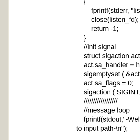
{
fprintf(stderr, "lis
close(listen_f
return -1;
}
//init signal
struct sigaction act
act.sa_handler = ha
sigemptyset ( &act
act.sa_flags = 0;
sigaction ( SIGINT,
//////////////////
//message loop
fprintf(stdout,"-Welc
to input path-\n");