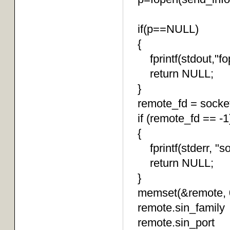
if(p==NULL)
{
fprintf(stdout,"fope
return NULL;
}
remote_fd = socke
if (remote_fd == -1
{
fprintf(stderr, "sock
return NULL;
}
memset(&remote, 0,
remote.sin_famil
remote.sin_port 