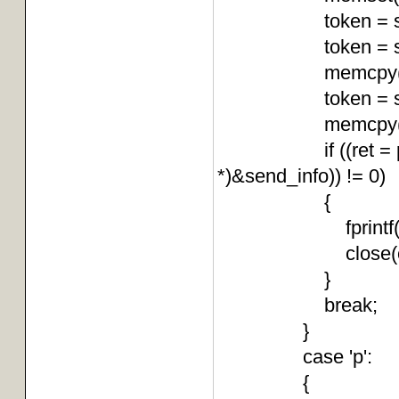
token = strtok(bu
token = strtok(N
memcpy(send_info
token = strtok(N
memcpy(send_i
if ((ret = pthrea
*)&send_info)) != 0)
{
fprintf(stderr, "
close(conne
break;
}
case 'p': 