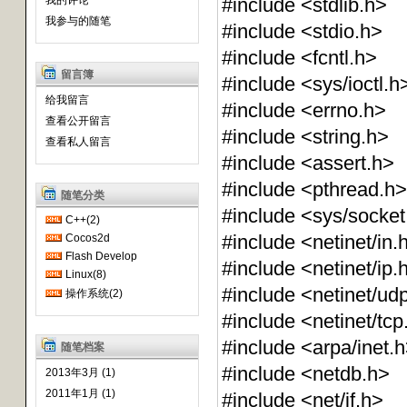
我的评论
#include <stdlib.h>
我参与的随笔
#include <stdio.h>
#include <fcntl.h>
留言簿
#include <sys/ioctl.h
给我留言
#include <errno.h>
查看公开留言
#include <string.h>
查看私人留言
#include <assert.h>
#include <pthread.h>
随笔分类
#include <sys/socket
C++(2)
#include <netinet/in.
Cocos2d
Flash Develop
#include <netinet/ip.
Linux(8)
#include <netinet/ud
操作系统(2)
#include <netinet/tcp
#include <arpa/inet.
随笔档案
#include <netdb.h>
2013年3月 (1)
2011年1月 (1)
#include <net/if.h>