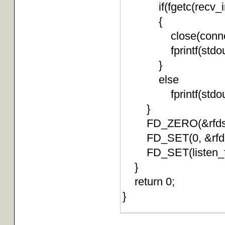
if(fgetc(recv_info
{
close(connect
fprintf(stdout,"wr
}
else
fprintf(stdout,"A 
}
FD_ZERO(&rfds
FD_SET(0, &rfd
FD_SET(listen_f
}
return 0;
}