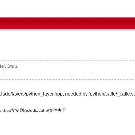
e'. Stop.
nclude/layers/python_layer.
hpp, needed by 'python/caffe/_caffe.so
yer.hpp复制到
include/caffe/文件夹下
: