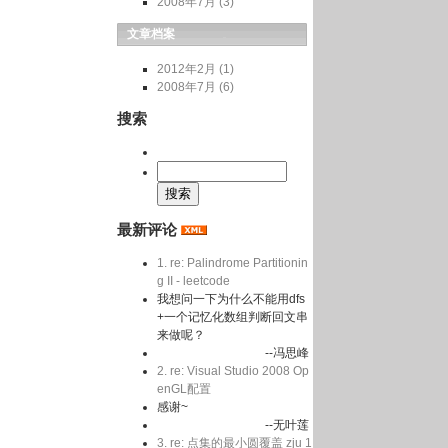
2008年7月 (3)
文章档案
2012年2月 (1)
2008年7月 (6)
搜索
最新评论
1. re: Palindrome Partitionin
g II - leetcode
我想问一下为什么不能用dfs
+一个记忆化数组判断回文串
来做呢？
--冯思峰
2. re: Visual Studio 2008 Op
enGL配置
感谢~
--无叶莲
3. re: 点集的最小圆覆盖 zju 1