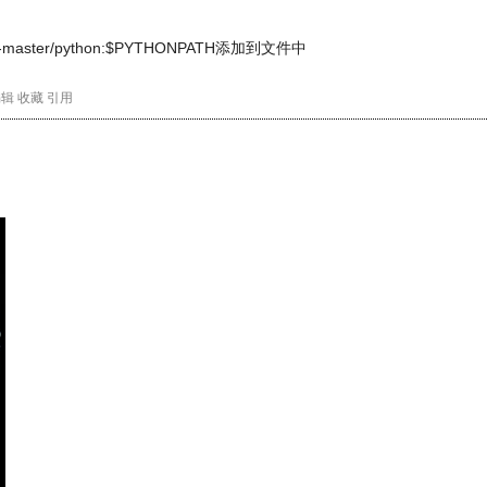
ffe-master/python:$PYTHONPATH添加到文件中
编辑
收藏
引用