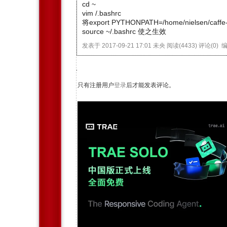
cd ~
vim /.bashrc
将export PYTHONPATH=/home/nielsen/ca
source ~/.bashrc 使之生效
发表于 2017-09-21 17:01
未央
阅读(4433)
评论(0)
只有注册用户
登录
后才能发表评论。