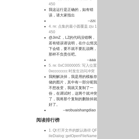
450
我这运行是正确的，如有错
误，请大家指出
--zzc
4. re: 点集的最小圆覆盖 zju 1
450
@JimZ ，LZ的代码没错啊，
若有错误请说明，在什么情况
下会错，要不就不要乱说啊，
那样不负责任吧。
--aaa
5. re: 0xC0000005: 写入位置
0xcccccccc 时发生访问冲突
我刚解决掉，我是用的模板存
储的图片，其中有一部分呢我
不想改变，我就又复制了一
份，在调试时，这两个就冲突
了，我将那个复制的删除掉就
好了。
--wobuaishangdiao
阅读排行榜
1. Qt 打开文件的默认路径 QF
ileDialog::getOpenFileName