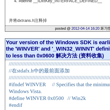
#define __IDxtKey_INTERFACE_DEFINED__
并将dxtrans.h注释掉
posted @
2012-04-14 16:20
坏习惯 
Your version of the Windows SDK is earlie
the 'WINVER' and '_WIN32_WINNT' definit
to less than 0x0600 解决方法 (资料收集)
////////////////////////////////////////////////////////////////////
//在stdafx.h中的最前面添加
////////////////////////////////////////////////////////////////////
#ifndef WINVER // Specifies that the minimum
Windows Vista.
#define WINVER 0x0500 // Win2k
#endif