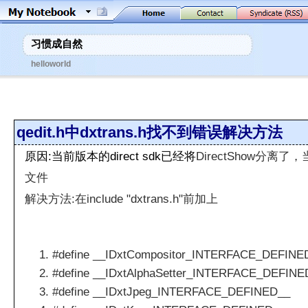
习惯成自然
helloworld
qedit.h中dxtrans.h找不到错误解决方法
原因:当前版本的direct sdk已经将
DirectShow分离了，
文件
解决方法:在include "
dxtrans.h"前加上
#define __IDxtCompositor_INTERFACE_DEFINE
#define __IDxtAlphaSetter_INTERFACE_DEFINE
#define __IDxtJpeg_INTERFACE_DEFINED__