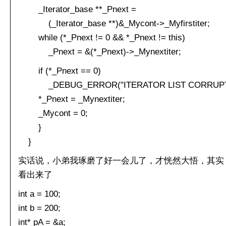
_Iterator_base **_Pnext =
(_Iterator_base **)&_Mycont->_Myfirstiter;
while (*_Pnext != 0 && *_Pnext != this)
_Pnext = &(*_Pnext)->_Mynextiter;
if (*_Pnext == 0)
_DEBUG_ERROR("ITERATOR LIST CORRUPTE
*_Pnext = _Mynextiter;
_Mycont = 0;
}
}
实话说，小弟我琢磨了好一会儿了，才恍然大悟，其实
看出来了
int a = 100;
int b = 200;
int* pA = &a;