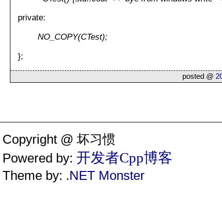
private:
NO_COPY(CTest);
};
posted @
2
Copyright @ 坏习惯
开发者Cpp博客
Powered by:
Theme by:
.NET Monster