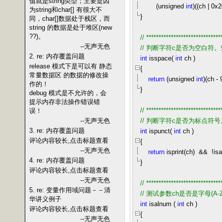
值就是string类型；主要是因
(unsigned
int
)((ch
|
0x2
为string和char[] 有很大不
}
同，char[]数据处于栈区，而
string 的数据是处于堆区(new
??)。
//
******************************
--无声无色
//
判断字符c是否为空白符。
2. re: 内存覆盖问题
int
isspace(
int
ch )
release 模式下是可以有 静态
{
常量数据区 的数据的修改操
return
(unsigned
int
)(ch
-
作的！
}
debug 模式是不允许的，会
提示内存非法操作错误错
//
******************************
误！
--无声无色
//
判断字符c是否为标点符号
3. re: 内存覆盖问题
int
ispunct(
int
ch )
评论内容较长,点击标题查看
{
--无声无色
return
isprint(ch)
&&
!
is
4. re: 内存覆盖问题
}
评论内容较长,点击标题查看
--无声无色
//
******************************
5. re: 变量作用域问题－－清
//
测试参数ch是否是字母(A-
华讲义例子
int
isalnum (
int
ch )
评论内容较长,点击标题查看
{
--无声无色