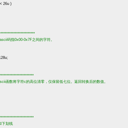
<
26u
)
*************************
scii码指0x00-0x7F之间的字符。
128u
;
************************
toascii函数将字符c的高位清零，仅保留低七位。返回转换后的数值。
************************
和下划线