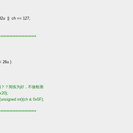
32u
||
ch
==
127
;
*************************
。
<
26u
)
吗？？简练为好，不做检测
x20);
signed int)(ch & 0x5F);
*************************
。