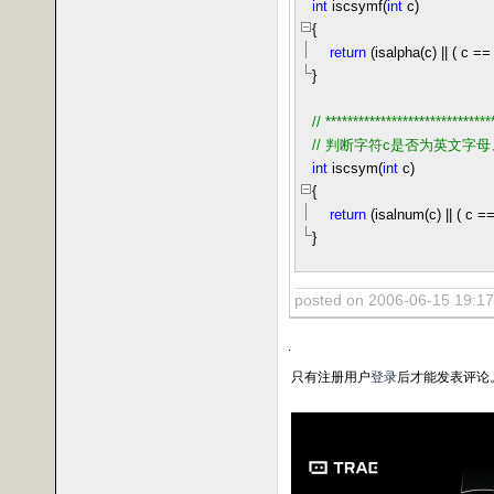
int
iscsymf(
int
c)
{
return
(isalpha(c)
||
( c
==
}
//
******************************
//
判断字符c是否为英文字母
int
iscsym(
int
c)
{
return
(isalnum(c)
||
( c
=
}
posted on 2006-06-15 19:1
只有注册用户
登录
后才能发表评论