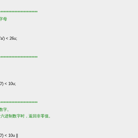
*************************
字母
'
a
'
)
<
26u
;
*************************
0
'
)
<
10u
;
*************************
数字。
之间的十六进制数字时，返回非零值。
0
'
)
<
10u
||