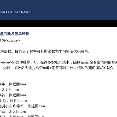
r Late Than Never.
符类型判断及简单转换
为<cctype>
常用函数。目的是了解字符判断函数和学习简洁代码编写。
>和<cwtype>头文件继承于C。在许多实现方式中，函数在s记命名空间内部
。此时，函数名无论是否带std限定符都能工作，但因为我们编写的是C+
数字，则返回ture
，则返回ture
字符，则返回ture
-9)，则返回ture
格之外的打印字符，则返回ture
字母，则返回ture