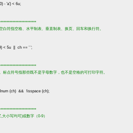
0
)
-
'
a
'
)
<
6u
;
*************************
空白符指空格、水平制表、垂直制表、换页、回车和换行符。
9
)
<
5u
||
ch
==
'
'
;
*************************
。标点符号指那些既不是字母数字，也不是空格的可打印字符。
alnum (ch)
&&
!
isspace (ch);
*************************
Z,大小写均可)或数字（0-9）