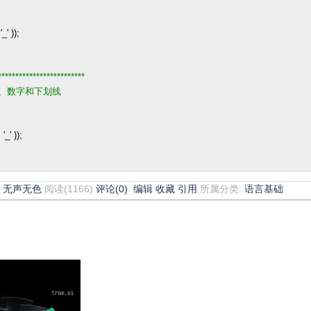
'
_
'
));
*************************
、数字和下划线
=
'
_
'
));
7
无声无色
阅读(1166)
评论(0)
编辑
收藏
引用
所属分类:
语言基础
。