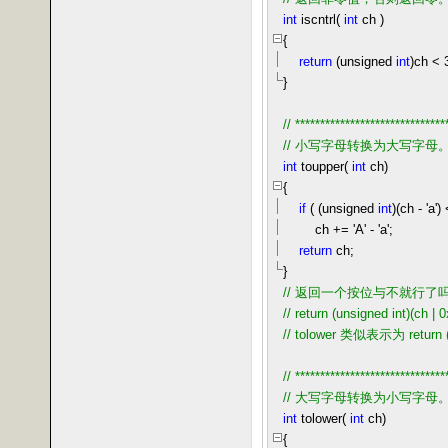
int
iscntrl(
int
ch )
{
return
(unsigned
int
)ch
<
}
//
******************************
//
小写字母转换为大写字母
int
toupper(
int
ch)
{
if
( (unsigned
int
)(ch
-
'
a
'
)
ch
+=
'
A
'
-
'
a
'
;
return
ch;
}
//
返回一个按位与不就行了
//
return (unsigned int)(ch | 0
//
tolower 类似表示为 return (un
//
******************************
//
大写字母转换为小写字母
int
tolower(
int
ch)
{