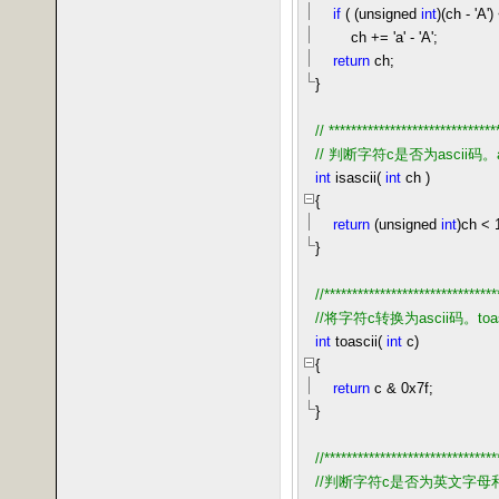
if
( (unsigned
int
)(ch
-
'
A
'
)
ch
+=
'
a
'
-
'
A
'
;
return
ch;
}
//
******************************
//
判断字符c是否为ascii码。a
int
isascii(
int
ch )
{
return
(unsigned
int
)ch
<
}
//
*******************************
//
将字符c转换为ascii码。
int
toascii(
int
c)
{
return
c
&
0x7f
;
}
//
*******************************
//
判断字符c是否为英文字母