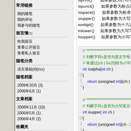
isprint() 如果参数为打
常用链接
ispunct() 如果参数为标点
isspace() 如果参数为
我的随笔
siupper() 如果参数为大
我的评论
isxdigit() 如果参数为十
我参与的随笔
tolower() 如果参数
留言簿
(1)
toupper() 如果参数
给我留言
查看公开留言
//
******************************
查看私人留言
//
判断字符c是否为英文字母:::
随笔分类
//
将通过(ch | 0x20)转为
语言基础(4)
(rss)
int
isalpha(
int
ch )
{
随笔档案
return
(unsigned
int
)((ch
|
2009年10月 (3)
}
2006年6月 (1)
文章档案
//
******************************
//
判断字符c是否为大写英文
2008年11月 (10)
int
isupper(
int
ch )
2006年5月 (1)
{
2006年4月 (2)
return
(unsigned
int
)(ch
-
'
收藏夹
}