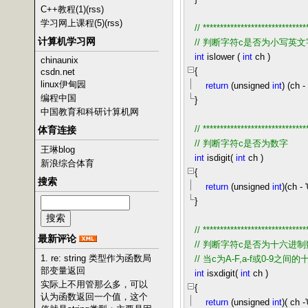
C++教程(1)
(rss)
学习网上课程(5)
(rss)
//
******************************
计算机学习网
//
判断字符c是否为小写英文
int
islower (
int
ch )
chinaunix
{
csdn.net
linux伊甸园
return
(unsigned
int
) (ch
-
编程中国
}
中国教育和科研计算机网
//
******************************
体育连接
//
判断字符c是否为数字
王琳blog
int
isdigit(
int
ch )
新浪综合体育
{
搜索
return
(unsigned
int
)(ch
-
'
}
//
******************************
最新评论
//
判断字符c是否为十六进制
1. re: string 类型作为函数局
//
当c为A-F,a-f或0-9
部变量返回
int
isxdigit(
int
ch )
实际上不用管那么多，可以
{
认为函数返回一个值，这个
return
(unsigned
int
)( ch
-
'