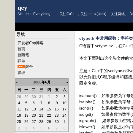
qey
Atitude is Everything.－－ 关注C/C++，关注Linux(Unix) ，关注网络。 Bette
导航
ctype.h 中常用函数：字
开发者Cpp博客
C语言中<ctype.h> ，在C++中
首页
新随笔
本文下面列出这个头文件的
联系
聚合
注意：C++中的<cctype
管理
以允许旧式C程序编译和链接
2006年6月
<
>
限定名称。
日
一
二
三
四
五
六
isalnum() 如果参数为字母
28
29
30
31
1
2
3
isalpha() 如果参数为字母
4
5
6
7
8
9
10
iscntrl() 如果参数为控制
11
12
13
14
15
16
17
isdigit() 如果参数为数字(0
18
19
20
21
22
23
24
isgraph() 如果参数为空
25
26
27
28
29
30
1
islower() 如果参数是小写
2
3
4
5
6
7
8