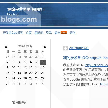
在编程世界里飞驰吧！
Fighting!
开发者Cpp博客
首页
新随笔
联系
聚合
管理
<
2026年8月
>
2007年8月6日
日
一
二
三
四
五
六
26
27
28
29
30
31
1
我的技术BLOG:http://hi.bai
2
3
4
5
6
7
8
我的技术BLOG:
http://hi.baidu
9
10
11
12
13
14
15
由于某些原因（使用教育网），网
16
17
18
19
20
21
22
利用百度空间速度上的优势，我
23
24
25
26
27
28
29
百度BLOG的编辑能力实在不
30
31
1
2
3
4
5
欢迎访问我的技术BLOG：
http:
常用链接