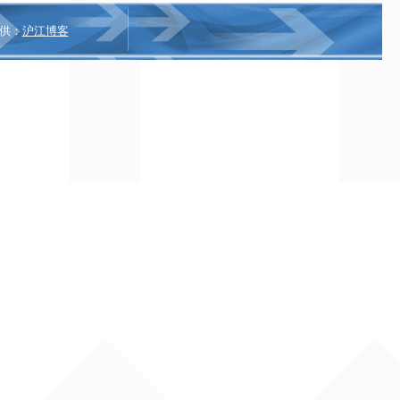
供：
沪江博客