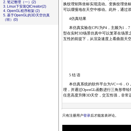
2. 笔记整理（一）(2)
换纹理矩阵坐标实现流动。变换纹理坐标的方法是
3. Linux下安装QtCreator(2)
可以缓慢地在天空中移动。此外，通过添加按
4. OpenGL程序框架 (2)
5. 基于OpenGL的3D天空仿真
4仿真结果
（转）(0)
本仿真实验在CPU为P4，主频为1．
型在实时3D场景仿真中可以笼罩在场景之上
互性的前提下，从渲染速度上看曲面天
5 结 语
本仿真系统的软件平台为VC++6．
理，并通过OpenGL函数进行三角形
任意高度升降3D天空，交互性强，非常
只有注册用户
登录
后才能发表评论。