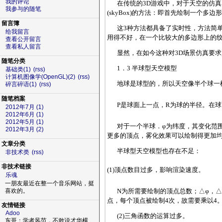
我的评论
在传统的3D游戏中，对于天空的仿
我参与的随笔
(skyBox)的方法：即首先绘制一
留言簿
这3种方法都具备了实时性，方法简
给我留言
用得不好，在一个比较大的多边形上的
查看公开留言
查看私人留言
显然，在如今这种对3D场景仿真要
随笔分类
1．3 半球型天空模型
基础类(1)
(rss)
计算机图像学(OpenGL)(2)
(rss)
地球是球型的，所以天空像半个球一
碎言碎语(1)
(rss)
随笔档案
P是球面上一点，R为球的半径。在
2012年7月 (1)
2012年6月 (1)
2012年5月 (1)
对于一个半球．φ为纬度，其变化范围是
2012年3月 (2)
更多的顶点，雾化效果可以绘制得更加
文章分类
半球型天空模型也存在不足：
非技术类
(rss)
非技术链接
(1)顶点数目过多，影响渲染速度。
乐魂
一朋友最近在整一个音乐网站，挺
N为所需要绘制的顶点总数；△φ，△θ
喜欢的。
点，每个顶点被绘制4次，故需要乘以4
友情链接
Adoo
(2)三角函数的运算过多。
东哥：学者风范，不敢说才华横