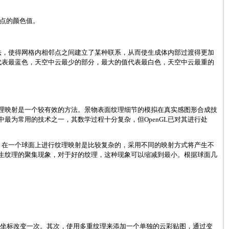
中点的颜色值。
法，使得网格内相邻点之间建立了某种联系，从而使生成体内部过渡得更加
代表最蓝色，天空中云最少的部分，最大的值代表最白色，天空中云最重的
节方面，纹理映射是一个较有效的方法。景物表面纹理细节的模拟在真实感图形合成技
最为常用的技术之一，其数学过程十分复杂，但OpenGL已对其进行处
。在一个球面上进行纹理映射是比较复杂的，采用不同的映射方式将产生不
生纹理的聚集现象，对于好的纹理，这种现象可以缩减到最小。根据球面几
s纹理坐标改变一次。其次，使用多重纹理来添加一个单独的云彩贴图，通过变