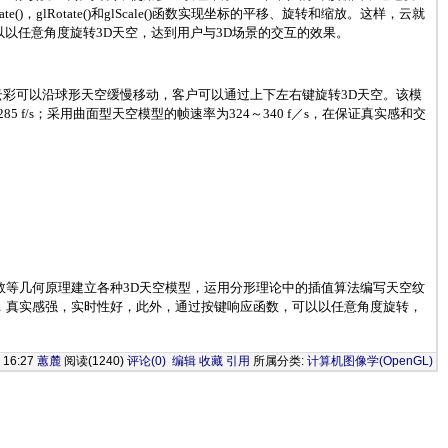
，glRotate()和glScale()函数实现坐标的平移、旋转和缩放。这样，云就
，可以以任意角度旋转3D天空，达到用户与3D场景的交互的效果。
中的云彩可以沿球形天空缓慢移动，客户可以通过上下左右键旋转3D天空。该模
f/s；采用曲面型天空模型的帧速率为324～340 f／s，在保证真实感和交
函数等几何原理建立各种3D天空模型，运用分形理论中的插值算法编写天空纹
看，真实感强，实时性好，此外，通过按键响应函数，可以以任意角度旋转，
9 16:27
蕙麓
阅读(1240)
评论(0)
编辑
收藏
引用
所属分类:
计算机图像学(OpenGL)