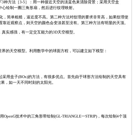
3种方法［3-5］：用一种接近天空的淡蓝色来清除背景；采用天空盒
为中心绘制一圈三角形扇，然后进行纹理映射。
化，简单粗糙，逼近度不高。第二种方法对纹理的要求非常高，如果纹理使
置靠近观察点，则天空的颜色会变淡甚至没有。第三种方法有明显的天顶。
，真实感强，有一定交互能力的3D天空模型。
世界的天空模型。利用数学中的球面方程，可以建立如下模型：
法，比起采用盒子(BOx)的方法，有很多优点。首先由于球形方法绘制的天空具有
效果，如一天不同时刻的太阳光。
技术中的三角形带绘制(GL-TRIANGLE一STRIP)，每次绘制4个顶