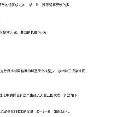
函数的运算较之加、减、乘、除等运算要慢的多。
。
拟3D天空。曲面的长度为S为：
算，且顶点数目比相同精度的球型天空模型少，故增加了渲染速度。
理论中的插值算法产生静态天空云图纹理，算法如下：
rst指数，他也是分形维数D的度量：D一2一H，如图3所示。