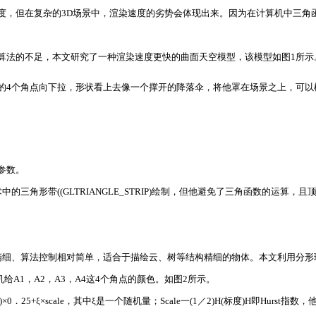
度，但在复杂的3D场景中，渲染速度的劣势会体现出来。因为在计算机中三角
算法的不足，本文研究了一种渲染速度更快的曲面天空模型，该模型如图1所示
的4个角点向下拉，形状看上去像一个撑开的降落伞，将他罩在场景之上，可以模
参数。
术中的三角形带((GLTRIANGLE_STRIP)绘制，但他避免了三角函数的运
精细、算法控制相对简单，适合于描绘云、树等结构精细的物体。本文利用分形
机给A1，A2，A3，A4这4个角点的颜色。如图2所示。
A4)×0．25+ξ×scale，其中ξ是一个随机量；Scale一(1／2)H(标度)H即Hu