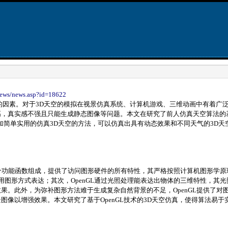
news/news.asp?id=18622
的因素。对于3D天空的模拟在视景仿真系统、计算机游戏、三维动画中有着广
，真实感不强且只能生成静态图像等问题。本文在研究了前人仿真天空算法的基础
加简单实用的仿真3D天空的方法，可以仿真出具有动态效果和不同天气的3D天
数百个功能函数组成，提供了访问图形硬件的所有特性，其严格按照计算机图形学
对象用图形方式表达；其次，OpenGL通过光照处理能表达出物体的三维特性，
果。此外，为弥补图形方法难于生成复杂自然背景的不足，OpenGL提供了
图像以增强效果。本文研究了基于OpenGL技术的3D天空仿真，使得算法易