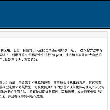
泛的应用。但是，目前对于天空的仿真还存在很多不足，一些模拟方法中存
上，利用目前3D图形行业中流行的OpenGL技术和有被誉为"大自然的
空，绘制速度快，真实感强。
原理设计而成，符合光学和视觉的原理，非常适合可视化仿真系。其优势在
其光照模型是整体光照模型。可视化仿真图像的颜色体现着物体与视点以及光源
对图像数据的使用方法，即直接对图像数据读、写和拷贝，或者把图像数据定
于实现，并且有很好的可视化效果。