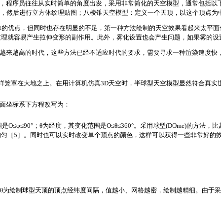
真，程序员往往从实时简单的角度出发，采用非常简化的天空模型，通常包括以下
个多边形，然后进行立方体纹理贴图；八棱锥天空模型：定义一个天顶，以这个顶点
单的优点，但同时也存在明显的不足，第一种方法绘制的天空效果看起来太平面
纹理就容易产生拉伸变形的副作用。此外，雾化设置也会产生问题，如果雾的设
求越来越高的时代，这些方法已经不适应时代的要求，需要寻求一种渲染速度快
样笼罩在大地之上。在用计算机仿真3D天空时，半球型天空模型显然符合真实
球面坐标系下方程改写为：
O≤φ≤90°；θ为经度，其变化范围是O≤θ≤360°。采用球型(DOme)的方
均匀［5］。同时也可以实时改变单个顶点的颜色，这样可以获得一些非常好的
为绘制球型天顶的顶点经纬度间隔，值越小、网格越密，绘制越精细。由于采用OpenG
。