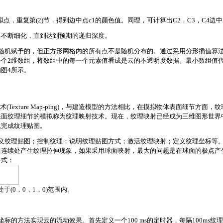
一虚拟点，重复第(2)节，得到边中点c1的颜色值。同理，可计算出C2，C3，C4边
形网格不断细化，直到达到预期的递归深度。
随机赋予的，但正方形网格内的所有点不是随机分布的。通过采用分形插值算
一个2维数组，将数组中的每一个元素值看成是云的不透明度数据。最小数组值
图4所示。
术(Texture Map-ping)，与建造模型的方法相比，在摸拟物体表面细
面纹理细节的模拟称为纹理映射技术。现在，纹理映射已经成为三维图形世界中
以完成纹理贴图。
义纹理贴图；控制纹理；说明纹理贴图方式；激活纹理映射；定义纹理坐标等
在连续处产生纹理拉伸现象，如果采用球面映射，最大的问题是在球面的极点产
公式：
于(0．0，1．0)范围内。
标的方法实现云的流动效果。首先定义一个100 ms的定时器，每隔100m