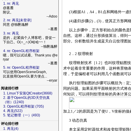
1. re: 再见
@蕙麓
(3)根据A1，A4，B1点和网格外
附议。
--Adoo
2. re: 再见[未登录]
(4)递归步骤(2)，(3)，使其正方
同意 @独酌逸醉
--蕙麓
以上步骤中，正方形初始点的颜色是
3. re: 再见
自然。这样，通过分形插值算法，得到
是的，赶紧搞个人博客吧，督促一
部分。分析数组并生成蓝天白云纹理图如
下自己。O(∩_∩)O哈哈~~！
--独酌逸醉
4. re: OpenGL程序框架
2．2 纹理映射
嗯，我可以试试看。Thank you @e
ryar
纹理映射技术［1.2］也叫纹理贴图技
--蕙麓
5. re: OpenGL程序框架
术中起着非常重要的作用，这种将景物表
可以使用OpenSceneGraph,
理，于是编程者可以利用几个函数就可
比直接用OpenGL要方便点...
--eryar
执行纹理贴图的步骤可以概括为：定
同的问题。如果采用平面映射的方式将
阅读排行榜
1. Linux下安装QtCreator(3668)
何知识，可以得到纹理坐标的具体计算
2. 基于OpenGL的3D天空仿真
（转）(1240)
3. OpenGL程序框架 (705)
4. 再见(522)
加上1／2的原因是为了使U，V坐标的值处
5. 笔记整理（一）(493)
3 动态仿真
评论排行榜
1. 再见(4)
本文采用定时器技术和改变纹理矩阵坐