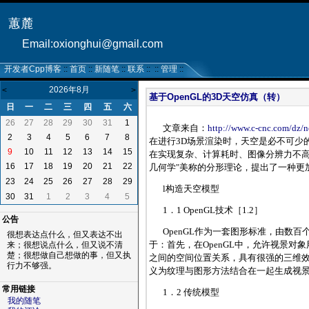
蕙麓
Email:oxionghui@gmail.com
开发者Cpp博客
::
首页
::
新随笔
::
联系
:: ::
管理
::
2026年8月
<
>
基于OpenGL的3D天空仿真（转）
日
一
二
三
四
五
六
26
27
28
29
30
31
1
文章来自：
http://www.c-cnc.com/dz/
2
3
4
5
6
7
8
在进行3D场景渲染时，天空是必不可少
9
10
11
12
13
14
15
在实现复杂、计算耗时、图像分辨力不高
16
17
18
19
20
21
22
几何学"美称的分形理论，提出了一种更
23
24
25
26
27
28
29
l构造天空模型
30
31
1
2
3
4
5
1．1 OpenGL技术［1.2］
公告
OpenGL作为一套图形标准，由
很想表达点什么，但又表达不出
于：首先，在OpenGL中，允许视景
来；很想说点什么，但又说不清
楚；很想做自己想做的事，但又执
之间的空间位置关系，具有很强的三维效
行力不够强。
义为纹理与图形方法结合在一起生成视景
常用链接
1．2 传统模型
我的随笔