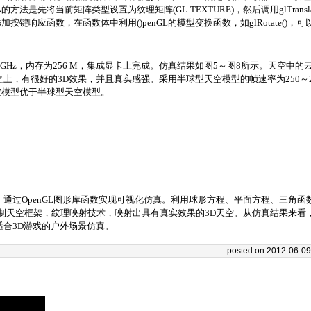
先将当前矩阵类型设置为纹理矩阵(GL-TEXTURE)，然后调用glTranslate()
键响应函数，在函数体中利用()penGL的模型变换函数，如glRotate()
7 GHz，内存为256 M，集成显卡上完成。仿真结果如图5～图8所示。天空
，有很好的3D效果，并且真实感强。采用半球型天空模型的帧速率为250～285 
空模型优于半球型天空模型。
O，通过OpenGL图形库函数实现可视化仿真。利用球形方程、平面方程、三角
带绘制天空框架，纹理映射技术，映射出具有真实效果的3D天空。从仿真结果来
适合3D游戏的户外场景仿真。
posted on 2012-06-0