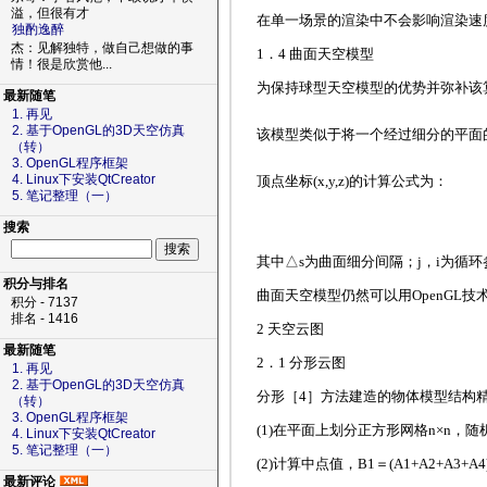
溢，但很有才
在单一场景的渲染中不会影响渲染速
独酌逸醉
杰：见解独特，做自己想做的事
1．4 曲面天空模型
情！很是欣赏他...
为保持球型天空模型的优势并弥补该
最新随笔
1. 再见
2. 基于OpenGL的3D天空仿真
该模型类似于将一个经过细分的平面
（转）
3. OpenGL程序框架
4. Linux下安装QtCreator
顶点坐标(x,y,z)的计算公式为：
5. 笔记整理（一）
搜索
其中△s为曲面细分间隔；j，i为循环
积分与排名
曲面天空模型仍然可以用OpenGL技
积分 - 7137
排名 - 1416
2 天空云图
最新随笔
2．1 分形云图
1. 再见
2. 基于OpenGL的3D天空仿真
分形［4］方法建造的物体模型结构
（转）
3. OpenGL程序框架
(1)在平面上划分正方形网格n×n，随
4. Linux下安装QtCreator
5. 笔记整理（一）
(2)计算中点值，B1＝(A1+A2+A3+
最新评论