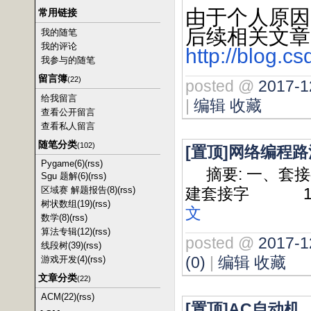
由于个人原因
常用链接
后续相关文章
我的随笔
我的评论
http://blog.c
我参与的随笔
留言簿
(22)
posted @
2017-1
给我留言
|
编辑
收藏
查看公开留言
查看私人留言
随笔分类
(102)
[置顶]网络编程
Pygame(6)
(rss)
摘要: 一、套接
Sgu 题解(6)
(rss)
区域赛 解题报告(8)
(rss)
建套接字 1) 协议
树状数组(19)
(rss)
文
数学(8)
(rss)
算法专辑(12)
(rss)
posted @
2017-1
线段树(39)
(rss)
(0)
|
编辑
收藏
游戏开发(4)
(rss)
文章分类
(22)
ACM(22)
(rss)
[置顶]AC自动机