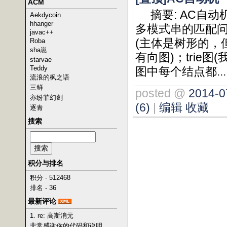
ACM
摘要: AC自
Aekdycoin
hhanger
多模式串的匹配问
javac++
(主体是树形的，
Roba
sha崽
有向图)；trie
starvae
Teddy
图中每个结点都..
流浪的枫之语
三鲜
posted @
2014-0
亦纷菲幻剑
(6)
|
编辑
收藏
逐青
搜索
积分与排名
积分 - 512468
排名 - 36
最新评论
1. re: 高斯消元
非常感谢你的代码和说明，