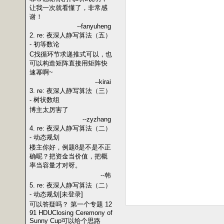
让我一次就看懂了，非常感
谢！
--fanyuheng
2. re: 夜深人静写算法（五）
- 初等数论
C找循环节求递推式可以，也
可以构造矩阵直接用矩阵快
速幂啊~
--kirai
3. re: 夜深人静写算法（三）
- 树状数组
博主太厉害了
--zyzhang
4. re: 夜深人静写算法（二）
- 动态规划
楼主你好，例题8是不是不正
确呢？把资金当价值，把概
率当容量才对呀。
--韩
5. re: 夜深人静写算法（二）
- 动态规划[未登录]
可以答疑吗？ 第一个专题 12
91 HDUClosing Ceremony of
Sunny Cup可以给个思路