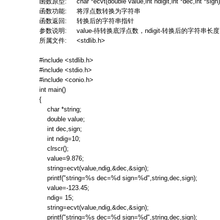
函数原型
: char *ecvt(double value,int ndigit,int *dec,int *sign
函数功能
:
将浮点数转换为字符串
函数返回
:
转换后的字符串指针
参数说明
: value-
待转换底浮点数，
ndigit-
转换后的字符串长度
所属文件
: <stdlib.h>
#include <stdlib.h>
#include <stdio.h>
#include <conio.h>
int main()
{
char *string;
double value;
int dec,sign;
int ndig=10;
clrscr();
value=9.876;
string=ecvt(value,ndig,&dec,&sign);
printf("string=%s dec=%d sign=%d",string,dec,sign);
value=-123.45;
ndig= 15;
string=ecvt(value,ndig,&dec,&sign);
printf("string=%s dec=%d sign=%d",string,dec,sign);