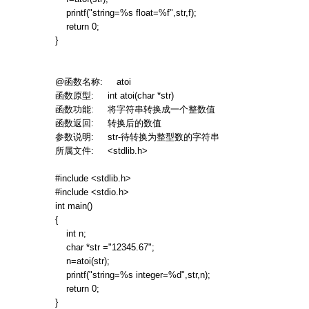
printf("string=%s float=%f",str,f);
return 0;
}
@
函数名称
: atoi
函数原型
: int atoi(char *str)
函数功能
:
将字符串转换成一个整数值
函数返回
:
转换后的数值
参数说明
: str-
待转换为整型数的字符串
所属文件
: <stdlib.h>
#include <stdlib.h>
#include <stdio.h>
int main()
{
int n;
char *str ="12345.67";
n=atoi(str);
printf("string=%s integer=%d",str,n);
return 0;
}