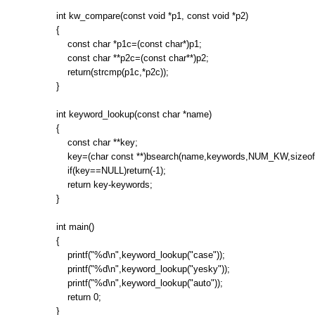
int kw_compare(const void *p1, const void *p2)
{
const char *p1c=(const char*)p1;
const char **p2c=(const char**)p2;
return(strcmp(p1c,*p2c));
}
int keyword_lookup(const char *name)
{
const char **key;
key=(char const **)bsearch(name,keywords,NUM_KW,sizeof(
if(key==NULL)return(-1);
return key-keywords;
}
int main()
{
printf("%d\n",keyword_lookup("case"));
printf("%d\n",keyword_lookup("yesky"));
printf("%d\n",keyword_lookup("auto"));
return 0;
}