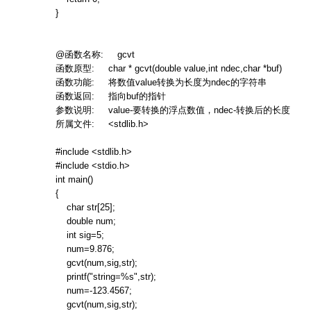
}
@
函数名称
: gcvt
函数原型
: char * gcvt(double value,int ndec,char *buf)
函数功能
:
将数值
value
转换为长度为
ndec
的字符串
函数返回
:
指向
buf
的指针
参数说明
: value-
要转换的浮点数值，
ndec-
转换后的长度
所属文件
: <stdlib.h>
#include <stdlib.h>
#include <stdio.h>
int main()
{
char str[25];
double num;
int sig=5;
num=9.876;
gcvt(num,sig,str);
printf("string=%s",str);
num=-123.4567;
gcvt(num,sig,str);