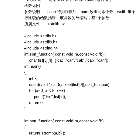
函数返回
:
参数说明
: base-
待排序数组，
num-
数组元素个数，
width-
每个
行比较的函数指针，该函数另外编写，有
2
个参数
.
所属文件
: <stdlib.h>
#include <stdio.h>
#include <stdlib.h>
#include <string.h>
int sort_function( const void *a,const void *b);
char list[5][4]={"cat","car","cab","cap","can"};
int main()
{
int x;
qsort((void *)list,5,sizeof(list[0]),sort_function);
for (x=0; x < 5; x++)
printf("%s",list[x]);
return 0;
}
int sort_function( const void *a,const void *b)
{
return( strcmp(a,b) );