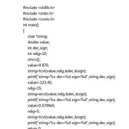
#include <stdlib.h>
#include <stdio.h>
#include <conio.h>
int main()
{
char *string;
double value;
int dec,sign;
int ndig=10;
clrscr();
value=9.876;
string=fcvt(value,ndig,&dec,&sign);
printf("string=%s dec=%d sign=%d",string,dec,sign);
value=-123.45;
ndig=15;
string=ecvt(value,ndig,&dec,&sign);
printf("string=%s dec=%d sign=%d",string,dec,sign);
value=0.6789e5;
ndig=5;
string=fcvt(value,ndig,&dec,&sign);
printf("string=%s dec=%d sign=%d",string,dec,sign);
return 0;