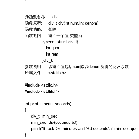
@
函数名称
: div
函数原型
: div_t div(int num,int denom)
函数功能
:
整除
函数返回
:
返回一个值
,
类型为
typedef struct div_t{
int quot;
int rem;
}div_t;
参数说明
:
该返回值包括
num
除以
denom
所得的商及余数
所属文件
: <stdlib.h>
#include <stdio.h>
#include <stdlib.h>
int print_time(int seconds)
{
div_t min_sec;
min_sec=div(seconds,60);
printf("It took %d minutes and %d seconds\n",min_sec.quot
}