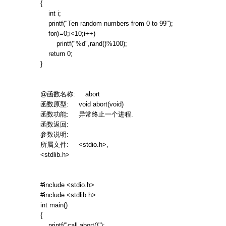
{
int i;
printf("Ten random numbers from 0 to 99");
for(i=0;i<10;i++)
printf("%d",rand()%100);
return 0;
}
@
函数名称
: abort
函数原型
: void abort(void)
函数功能
:
异常终止一个进程
.
函数返回
:
参数说明
:
所属文件
: <stdio.h>,
<stdli
#include <stdio.h>
#include <stdlib.h>
int main()
{
printf("call abort()");