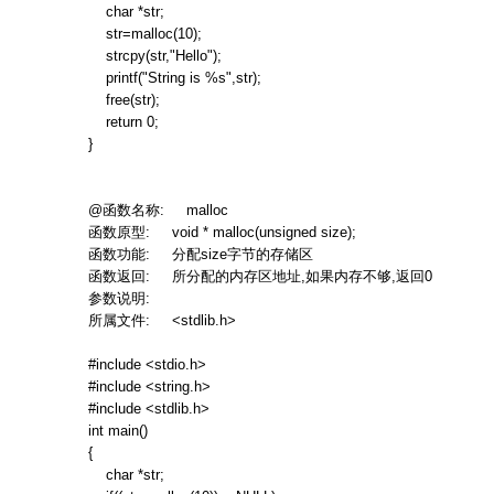
char *str;
str=malloc(10);
strcpy(str,"Hello");
printf("String is %s",str);
free(str);
return 0;
}
@
函数名称
: malloc
函数原型
: void * malloc(unsigned size);
函数功能
:
分配
size
字节的存储区
函数返回
:
所分配的内存区地址
,
如果内存不够
,
返回
0
参数说明
:
所属文件
: <stdlib.h>
#include <stdio.h>
#include <string.h>
#include <stdlib.h>
int main()
{
char *str;