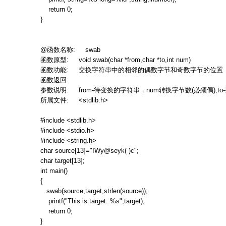
return 0;
}
@
函数名称
: swab
函数原型
: void swab(char *from,char *to,int num)
函数功能
:
交换字符串中的相邻的偶数字节和奇数字节的位置
函数返回
:
参数说明
: from-
待变换的字符串，
num
转换字节数
(
必须偶
),to-
所属文件
: <stdlib.h>
#include <stdlib.h>
#include <stdio.h>
#include <string.h>
char source[13]="IWy@seyk( )c";
char target[13];
int main()
{
swab(source,target,strlen(source));
printf("This is target: %s",target);
return 0;
}