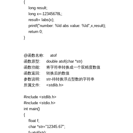
{
long result;
long x=-12345678L;
result= labs(x);
printf("number: %ld abs value: %ld",x,result);
return 0;
}
@
函数名称
: atof
函数原型
: double atof(char *str)
函数功能
:
将字符串转换成一个双精度数值
函数返回
:
转换后的数值
参数说明
: str-
待转换浮点型数的字符串
所属文件
: <stdlib.h>
#include <stdlib.h>
#include <stdio.h>
int main()
{
float f;
char *str="12345.67";
f=atof(str);