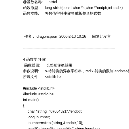
@
函数名称
: strtol
函数原型
: long strtol(const char *s,char **endptr,int radix)
函数功能
:
将数值字符串转换成长整形格式数
作者：
dragonspear 2006-2-13 10:16
回复此发言
--------------------------------------------------------------------------------
4
函数学习
-
转
函数返回
:
长整形转换结果
参数说明
: s-
待转换的浮点字符串，
radix-
转换的数制
,endptr-
所属文件
: <stdlib.h>
#include <stdlib.h>
#include <stdio.h>
int main()
{
char *string="87654321",*endptr;
long lnumber;
lnumber=strtol(string,&endptr,10);
printf("string=%s long=%ld",string,lnumber);