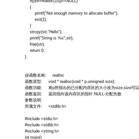
if((str=malloc(10))==NULL)
{
printf("Not enough memory to allocate buffer");
exit(1);
}
strcpy(str,"Hello");
printf("String is %s",str);
free(str);
return 0;
}
@
函数名称
: realloc
函数原型
: void * realloc(void * p,unsigned size);
函数功能
:
将
p
所指出的已分配内存区的大小改为
size,size
可
函数返回
:
返回指向该内存区的指针
.NULL-
分配失败
参数说明
:
所属文件
: <stdlib.h>
#include <stdio.h>
#include <stdlib.h>
#include <string.h>
int main()