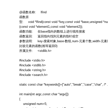
@
函数名称
: lfind
函数原
型
: void *lfind(const void *key,const void *base,unsigned *nu
(const void *element1,const void *element2));
函数功能
:
在
base
指向的数组上进行线性搜索
函数返回
:
返回指向找到元素的指针或空
参数说明
: key-
搜索对象
,base-
数组
,num-
元素个数
,width-
元素
比较元素的函数
(
相等返回
0)
所属文件
: <stdlib.h>
#include <stdio.h>
#include <stdlib.h>
#include <string.h>
#include <search.h>
static const char *keywords[]={"auto","break","case","char", /* .
int main(int argc,const char *argv[])
{
unsigned num=5;