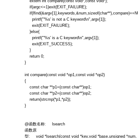
extern int compare(const void*,const void*);
if(argc<=1)exit(EXIT_FAILURE);
if(lfind(&argv[1],keywords,&num,sizeof(char**),compare)==
printf("'%s' is not a C keyword\n",argv[1]);
exit(EXIT_FAILURE);
}else{
printf("'%s' is a C keyword\n",argv[1]);
exit(EXIT_SUCCESS);
}
return 0;
}
int compare(const void *op1,const void *op2)
{
const char **p1=(const char**)op1;
const char **p2=(const char**)op2;
return(strcmp(*p1,*p2));
}
@
函数名称
: lsearch
函数原
型
: void *lsearch(const void *key,void *base,unsigned *num, 