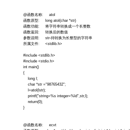
@
函数名称
: atol
函数原型
: long atol(char *str)
函数功能
:
将字符串转换成一个长整数
函数返回
:
转换后的数值
参数说明
: str-
待转换为长整型的字符串
所属文件
: <stdlib.h>
#include <stdlib.h>
#include <stdio.h>
int main()
{
long l;
char *str ="98765432";
l=atol(lstr);
printf("string=%s integer=%ld",str,l);
return(0);
}
@
函数名称
: ecvt