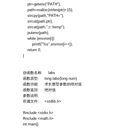
ptr=getenv("PATH");
path=malloc(strlen(ptr)+15);
strcpy(path,"PATH=");
strcat(path,ptr);
strcat(path,";c:\temp");
putenv(path);
while (environ[i])
printf("%s",environ[i++]);
return 0;
}
@
函数名称
: labs
函数原型
: long labs(long num)
函数功能
:
求长整型参数的绝对值
函数返回
:
绝对值
参数说明
:
所属文件
: <stdlib.h>
#include <stdio.h>
#include <math.h>
int main()