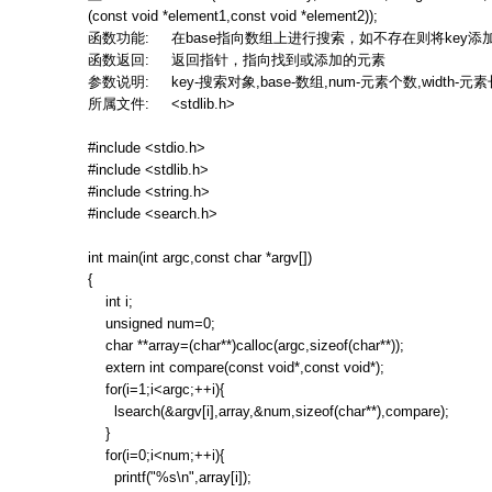
(const void *element1,const void *element2));
函数功能
:
在
base
指向数组上进行搜索，如不存在则将
key
添
函数返回
:
返回指针，指向找到或添加的元素
参数说明
: key-
搜索对象
,base-
数组
,num-
元素个数
,width-
元素
所属文件
: <stdlib.h>
#include <stdio.h>
#include <stdlib.h>
#include <string.h>
#include <search.h>
int main(int argc,const char *argv[])
{
int i;
unsigned num=0;
char **array=(char**)calloc(argc,sizeof(char**));
extern int compare(const void*,const void*);
for(i=1;i<argc;++i){
lsearch(&argv[i],array,&num,sizeof(char**),compare);
}
for(i=0;i<num;++i){
printf("%s\n",array[i]);