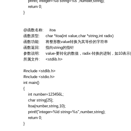
printf("integer=%d string=%s",number,string);
return 0;
}
@
函数名称
: itoa
函数原型
: char *itoa(int value,char *string,int radix)
函数功能
:
将整形数
value
转换为其等价的字符串
函数返回
:
指向
string
的指针
参数说明
: value-
要转化的数值，
radix-
转换的进制，如
10
表示
所属文件
: <stdlib.h>
#include <stdlib.h>
#include <stdio.h>
int main()
{
int number=123456L;
char string[25];
ltoa(number,string,10);
printf("integer=%ld string=%s",number,string);
return 0;
}