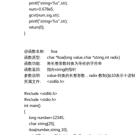
printf("string=%s",str);
num=0.678e5;
gcvt(num,sig,str);
printf("string=%s",str);
return(0);
}
@
函数名称
: ltoa
函数原型
: char *ltoa(long value,char *string,int radix)
函数功能
:
将长整形数转换为等价的字符串
函数返回
:
指向
string
的指针
参数说明
: value-
转换的长整形数，
radix-
数制
(
如
10
表示十进
所属文件
: <stdlib.h>
#include <stdlib.h>
#include <stdio.h>
int main()
{
long number=12345;
char string[25];
itoa(number,string,10);