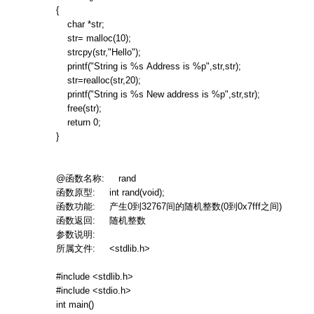
{
char *str;
str= malloc(10);
strcpy(str,"Hello");
printf("String is %s Address is %p",str,str);
str=realloc(str,20);
printf("String is %s New address is %p",str,str);
free(str);
return 0;
}
@
函数名称
: rand
函数原型
: int rand(void);
函数功能
:
产生
0
到
32767
间的随机整数
(0
到
0x7fff
之间
)
函数返回
:
随机整数
参数说明
:
所属文件
: <stdlib.h>
#include <stdlib.h>
#include <stdio.h>
int main()