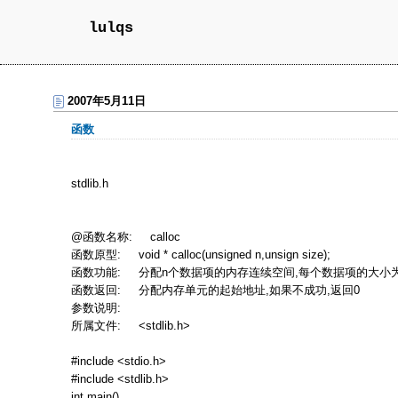
lulqs
2007年5月11日
函数
stdlib.h
@
函数名称
: calloc
函数原型
: void * calloc(unsigned n,unsign size);
函数功能
:
分配
n
个数据项的内存连续空间
,
每个数据项的大小
函数返回
:
分配内存单元的起始地址
,
如果不成功
,
返回
0
参数说明
:
所属文件
: <stdlib.h>
#include <stdio.h>
#include <stdlib.h>
int main()