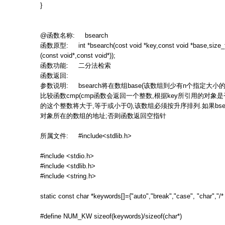
}
@
函数名称
: bsearch
函数原型
: int *bsearch(cost void *key,const void *base,size_t
(const void*,const void*));
函数功能
:
二分法检索
函数返回
:
参数说明
: bsearch
将在数组
base(
该数组到少有
n
个指定大小
比较函数
cmp(cmp
函数会返回一个整数
,
根据
key
所引用的对象是
的这个整数将大于
,
等于或小于
0),
该数组必须按升序排列
.
如果
bse
对象所在的数组的地址
;
否则函数返回空指针
所属文件
: #include<stdlib.h>
#include <stdio.h>
#include <stdlib.h>
#include <string.h>
static const char *keywords[]={"auto","break","case", "char","/* .
#define NUM_KW sizeof(keywords)/sizeof(char*)