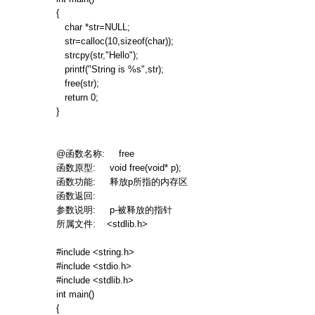
{
char *str=NULL;
str=calloc(10,sizeof(char));
strcpy(str,"Hello");
printf("String is %s",str);
free(str);
return 0;
}
@
函数名称
: free
函数原型
: void free(void* p);
函数功能
:
释放
p
所指的内存区
函数返回
:
参数说明
: p-
被释放的指针
所属文件
: <stdlib.h>
#include <string.h>
#include <stdio.h>
#include <stdlib.h>
int main()
{