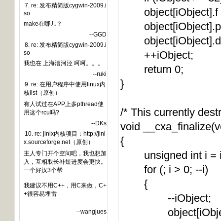
7. re: 发布精简版cygwin-2009.i
object[iObject].f =
so
make在哪儿？
object[iObject].p 
--GGD
object[iObject].d 
8. re: 发布精简版cygwin-2009.i
++iObject;
so
我也在 上海漕河泾 呵呵。。。
return 0;
--ruki
}
9. re: 在用户程序中使用linux内
核list（原创）
有人试过在APP上多pthread使
/* This currently destr
用这个rcu吗?
--DKs
void __cxa_finalize(v
10. re: jinix内核项目：http://jini
{
x.sourceforge.net（原创）
unsigned int i = i
主人专门开个空间吧，我也想加
入，互相取长补短进度会更快。
for (; i > 0; --i)
一个好汉3个帮
{
我建议不用C++，用C来做，C+
+很容易埋雷
--iObject;
object[iObject].f
--wangjues