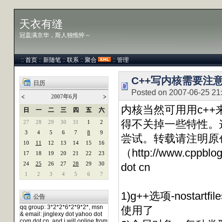
天衣有缝
冠盖满京华，斯人独憔悴～
::
首页
::
新随笔
::
联系
::
聚合
::
管理
C++写内核需要注
日历
Posted on 2007-06-25 21
2007年6月
<
>
内核当然可用用c+
日
一
二
三
四
五
六
得不关掉一些特性。这里
27
28
29
30
31
1
2
3
4
5
6
7
8
9
尝试。转载请注明原
10
11
12
13
14
15
16
（http://www.cppblog
17
18
19
20
21
22
23
24
25
26
27
28
29
30
dot cn
1
2
3
4
5
6
7
1)g++选项-nost
公告
qq group: 3*2*2*6*2*9*2*, msn
使用了
& email: jinglexy dot yahoo dot
com dot cn, and i will online from