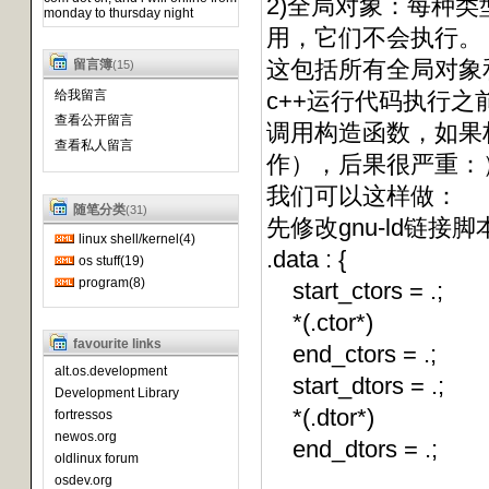
2)全局对象：每种
monday to thursday night
用，它们不会执行。
这包括所有全局对象和
留言簿
(15)
给我留言
c++运行代码执行之
查看公开留言
调用构造函数，如果
查看私人留言
作），后果很严重：
我们可以这样做：
随笔分类
(31)
先修改gnu-ld链接脚
linux shell/kernel(4)
.data : {
os stuff(19)
program(8)
start_ctors = .;
*(.ctor*)
favourite links
end_ctors = .;
alt.os.development
start_dtors = .;
Development Library
*(.dtor*)
fortressos
newos.org
end_dtors = .;
oldlinux forum
osdev.org