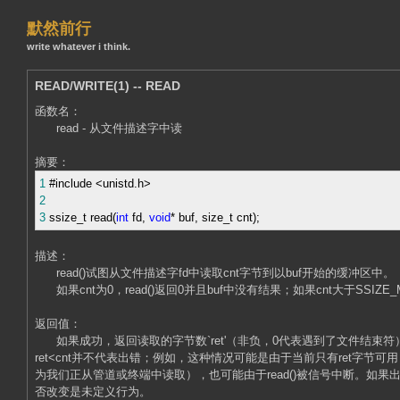
默然前行
write whatever i think.
READ/WRITE(1) -- READ
函数名：
read - 从文件描述字中读
摘要：
1
#include
<
unistd.h
>
2
3
ssize_t read(
int
fd,
void
*
buf, size_t cnt);
描述：
read()试图从文件描述字fd中读取cnt字节到以buf开始的缓冲区中。
如果cnt为0，read()返回0并且buf中没有结果；如果cnt大于SSIZ
返回值：
如果成功，返回读取的字节数`ret'（非负，0代表遇到了文件结束符）
ret<cnt并不代表出错；例如，这种情况可能是由于当前只有ret字节
为我们正从管道或终端中读取），也可能由于read()被信号中断。如果
否改变是未定义行为。