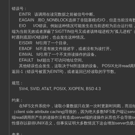
错误号：
EINTR 该调用在读完数据之前被信号中断。
EAGAIN 用O_NONBLOCK选择了非阻塞模式I/O，但是当前没
EIO I/O错误。例如这种情况可能发生在当前进程为后台运行组，
端为当前无效或者屏蔽了SIGTTIN信号又或者该终端进程为“孤儿进程”（orp
时遇到底层I/O错误时，也会发生这种情况。
EISDIR fd引用了一个目录。
EBADF fd不是有效文件描述字，或者没有为读打开。
EINVAL fd引用了一个不支持读操作的设备。
EFAULT buf超出了可访问地址空间。
其他错误也会发生，这取决于fd所连接的设备。 POSIX允许rea
返回-1（错误号被置为EINTR)，或者返回已经读取的字节数。
规范：
SVr4, SVID, AT&T, POSIX, X/OPEN, BSD 4.3
约束：
在NFS文件系统中，读取小量数据只在第一次时更新时间戳，而后
（client side attribute caching)导致的，因为绝大多数NFS客户端
端read调用所产生的读操作没有造成server端的读操作从而也不会导致se
性缓存以获得UNIX语义，但事实证明大多数情况下这会增加server负
参考：