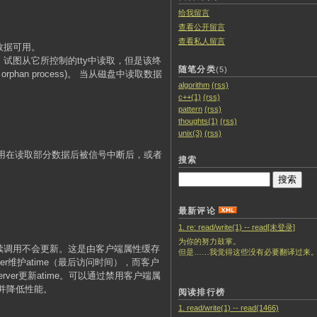
给我留言
查看公开留言
查看私人留言
有数据可用。
试图从它所控制的tty中读取，但是该终
随笔分类
(5)
han process)。 当从磁盘中读取数据
algorithm
(rss)
c++(1)
(rss)
pattern
(rss)
thoughts(1)
(rss)
unix(3)
(rss)
d调用在读取部分数据后被信号中断后，或者
搜索
最新评论
1. re: read/write(1) -- read[未登录]
为你的努力鼓掌。
续调用不会更新。这是由客户端属性缓存
但是……我觉得这些没有必要翻译过来。一个合格的
让server维护atime（最后访问时间），而客户
rver更新atime。可以通过禁用客户端属
载并降低性能。
阅读排行榜
1. read/write(1) -- read(1466)