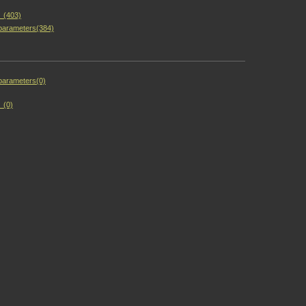
(403)
e parameters(384)
 parameters(0)
(0)