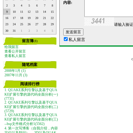
内容:
2
3
4
5
6
7
8
9
10
11
12
13
14
15
16
17
18
19
20
21
22
请输入验证
23
24
25
26
27
28
29
30
31
1
2
3
4
5
私人留言
留言簿
(8)
给我留言
查看公开留言
查看私人留言
随笔档案
2008年1月 (1)
2007年11月 (3)
阅读排行榜
1. QUAKE系列引擎以及基于QUA
KE扩展引擎的源代码全面分析(一)
(7731)
2. QUAKE系列引擎以及基于QUA
KE扩展引擎的源代码全面分析(二)
(5729)
3. QUAKE系列引擎以及基于QUA
KE扩展引擎的源代码全面分析(三)
--bsp文件格式分析1(5562)
4. 第一次写博客（自我介绍，内容
定位以及疑问）----3D以及QUAK