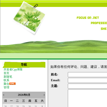
导航
如果你有任何评论、问题、建议，请发
开发者Cpp博客
首页
姓名:
新随笔
Email:
联系
聚合
主题:
管理
<
2026年8月
>
日
一
二
三
四
五
六
26
27
28
29
30
31
1