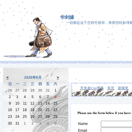
华剑缘
一切都在这个过程中获得，将那些目标埋
<
2026年8月
>
日
一
二
三
四
五
六
开发者Cpp博客
首页
新随笔
26
27
28
29
30
31
1
2
3
4
5
6
7
8
9
10
11
12
13
14
15
16
17
18
19
20
21
22
Please use the form below if you have
23
24
25
26
27
28
29
30
31
1
2
3
4
5
Name
Email