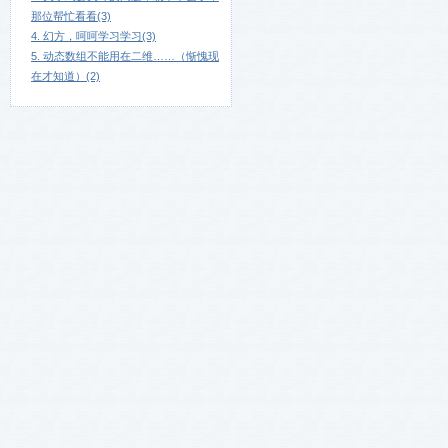
那位帮忙看看(3)
4. 幻方，呵呵学习学习(3)
5. 动态数组不能用在二维……（惭愧现
在才知道）(2)