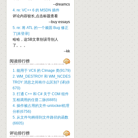
--dreamcs
4. re: VC++ 6 的 MSDN 插件
评论内容较长,点击标题查看
--buy essays
5. re: 将 ATL 的一个顽固 Bug 修正
了[未登录]
哈哈，这SB文章别误导别人
了。。。
--kk
阅读排行榜
1. 能用于 VC6 的 CImage 类(9179)
2. WM_DESTROY 和 WM_NCDES
TROY 消息之间有什么区别? (译)(8
670)
3. 打通 C++ 和 C# 关于 COM 组件
互相调用的任督二脉(6885)
4. 操作被占用的文件-unlocker机理
分析(6756)
5. 从文件句柄得到文件路径的函数
(6605)
评论排行榜