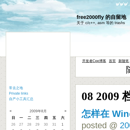
free2000fly 的自留地
关于 c/c++, asm 等的 trashs
开发者Cpp博客
首页
新随笔
常去之地
08 2009
Private links
自产小工具汇总
怎样在 Win
<
2009年8月
>
日
一
二
三
四
五
六
posted @
20
26
27
28
29
30
31
1