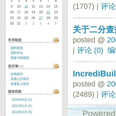
2
3
4
5
6
7
8
(1707) |
评论 
9
10
11
12
13
14
15
16
17
18
19
20
21
22
23
24
25
26
27
28
29
30
31
1
2
3
4
5
关于二分查找
posted @
20
常用链接
|
评论 (0)
编
我的随笔
我的评论
我参与的随笔
留言簿
(12)
Incredi
给我留言
查看公开留言
posted @
20
查看私人留言
随笔档案
(2489) |
评论 
2013年6月 (1)
2011年1月 (1)
Powered
2010年2月 (5)