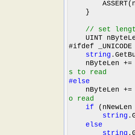
ASSERT(nN
}
//
set lengt
UINT nByteL
#ifdef _UNICODE
string
.GetB
nByteLen
+=
s to read
#else
nByteLen
+=
o read
if
(nNewLe
string
.
else
string
.