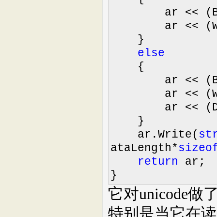
ar
<<
(B
ar
<<
(W
}
else
{
ar
<<
(B
ar
<<
(W
ar
<<
(D
}
ar.Write(
st
ataLength
*
sizeo
return
ar;
}
它对unicode
特别是当它在读