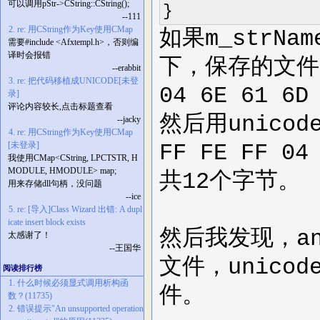
可以调用pStr->CString::CString();
}
--111
2. re: 用CString作为Key使用CMap
如果m_strNam
需要#include <Afxtempl.h>，否则编
译时会报错
下，保存的文件
--erabbit
3. re: 把代码移植成UNICODE[未登
04 6E 61 
录]
评论内容较长,点击标题查看
然后用unico
--jacky
4. re: 用CString作为Key使用CMap
[未登录]
FF FE FF 04
我使用CMap<CString, LPCTSTR, H
MODULE, HMODULE> map;
共12个字节。
用来存储dll句柄，没问题
--ice
5. re: [导入]Class Wizard 出错: A dupl
icate insert block exists
然后我发现，an
太感谢了！
--王国华
文件，unico
阅读排行榜
1. 什么时候必须显式调用析构函
件。
数？(11735)
2. 错误提示"An unsupported operation