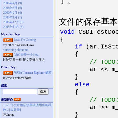
了。
2006年4月 (9)
2006年3月 (5)
2006年2月 (4)
2006年1月 (1)
文件的保存基本
2005年12月 (3)
2005年11月 (4)
void
CSDITestDoc
My other blogs
{
Java, I'm Coming
my other blog about java
if
(ar.IsSto
something about me
{
我的另外一个blog
讨论话题一样,新文章都在那边
//
TODO:
Other Blog
ar
<<
m_
张硕的Internet Explorer 编程
}
Internet Explorer 编程
else
搜索
{
//
TODO:
最新评论
1. re: 什么时候必须显式调用析构函
ar
>>
m_
数？[未登录]
}
@dhong