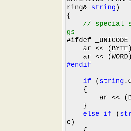
ring
&
string
)
{
//
special s
gs
#ifdef _UNICODE
ar
<<
(BYTE
ar
<<
(WORD
#endif
if
(
string
.
{
ar
<<
(B
}
else
if
(
st
e
)
{