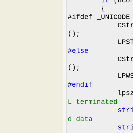
if
(nCo
{
#ifdef _UNICODE
CString
();
LPSTR 
#else
CString
();
LPWSTR 
#endif
lpsz[nN
L terminated
str
d data
str