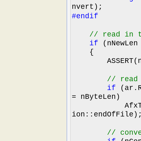
nvert);
#endif
//
read in t
if
(nNewLe
{
ASSERT(nB
//
read 
if
(ar.R
=
nByteLen)
AfxThrowArch
ion::endOfFile)
//
conve