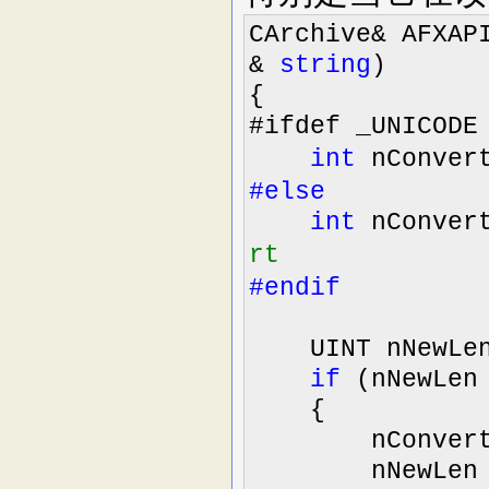
CArchive
&
AFXAP
&
string
)
{
#ifdef _UNICODE
int
nConve
#else
int
nConve
rt
#endif
UINT nNewLe
if
(nNewLe
{
nConver
nNewLe