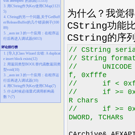
was attempted"的原因(11335)
3. 用CString作为Key使用CMap(1121
为什么？我觉得关
5)
4. CString的另一个问题,关于GetBuff
er/ReleaseBuffer的几个错误例子(100
CString功
89)
5. _asm int 3 的一个应用：在程序运
CString的序
行后再进入调试器(6013)
评论排行榜
//
CString seria
1. [导入]Class Wizard 出错: A duplicat
//
String forma
e insert block exists(12)
2. 用返回类型BOOL替代函数返回类
//
UNICODE stri
型void(10)
f, 0xfffe
3. _asm int 3 的一个应用：在程序运
行后再进入调试器(10)
//
if < 0xff c
4. 用CString作为Key使用CMap(7)
//
if >= 0xff c
5. 什么时候必须显式调用析构函
数？(7)
R chars
//
if >= 0xfffe
DWORD, TCHARs
CArchive
&
AFXAP