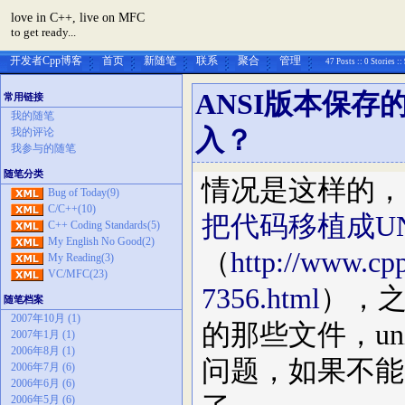
love in C++, live on MFC
to get ready...
开发者Cpp博客
首页
新随笔
联系
聚合
管理
47 Posts :: 0 Stories :
ANSI版本保存
常用链接
我的随笔
入？
我的评论
我参与的随笔
随笔分类
情况是这样的，一
Bug of Today(9)
C/C++(10)
把代码移植成UN
C++ Coding Standards(5)
My English No Good(2)
（
http://www.cpp
My Reading(3)
VC/MFC(23)
7356.html
），
随笔档案
2007年10月 (1)
的那些文件，un
2007年1月 (1)
2006年8月 (1)
问题，如果不能
2006年7月 (6)
2006年6月 (6)
2006年5月 (6)