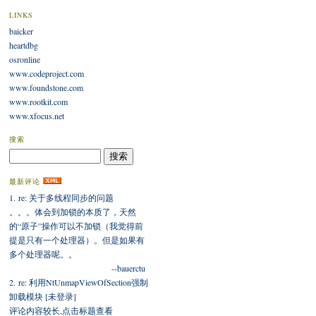
LINKS
baicker
heartdbg
osronline
www.codeproject.com
www.foundstone.com
www.rootkit.com
www.xfocus.net
搜索
最新评论
1. re: 关于多线程同步的问题
。。。体会到加锁的本质了，天然
的“原子”操作可以不加锁（我觉得前
提是只有一个处理器）。但是如果有
多个处理器呢。。
--bauerctu
2. re: 利用NtUnmapViewOfSection强制
卸载模块 [未登录]
评论内容较长,点击标题查看