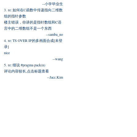
--小学毕业生
3. re: 如何在C函数中传递指向二维数
组的指针参数
楼主错误，你讲的是指针数组和C语
言中的二维数组不是一个东西
--samba_no
4. re: TS OVER IP的多画面合成[未登
录]
nice
--wang
5. re: 细说 #pragma pack(n)
评论内容较长,点击标题查看
--Jacc.Kim