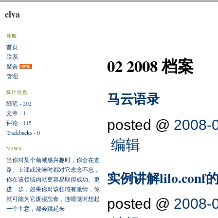
elva
导航
首页
联系
02 2008 档案
聚合
管理
统计信息
马云语录
随笔 - 202
文章 - 1
posted @
2008-0
评论 - 115
Trackbacks - 0
编辑
NEWS
当你对某个领域感兴趣时，你会在走
路、上课或洗澡时都对它念念不忘，
实例讲解lilo.con
你在该领域内就更容易取得成功。更
进一步，如果你对该领域有激情，你
就可能为它废寝忘食，连睡觉时想起
posted @
2008-0
一个主意，都会跳起来