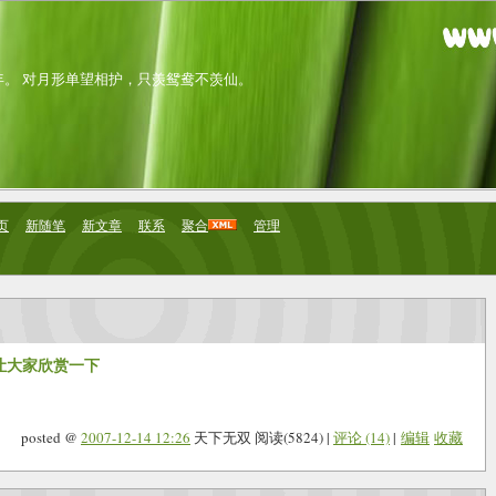
。 对月形单望相护，只羡鸳鸯不羡仙。
页
新随笔
新文章
联系
聚合
管理
,让大家欣赏一下
posted @
2007-12-14 12:26
天下无双 阅读(5824) |
评论 (14)
|
编辑
收藏