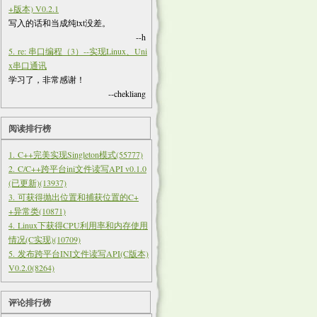
+版本) V0.2.1
写入的话和当成纯txt没差。
--h
5. re: 串口编程（3）--实现Linux、Uni
x串口通讯
学习了，非常感谢！
--chekliang
阅读排行榜
1. C++完美实现Singleton模式(55777)
2. C/C++跨平台ini文件读写API v0.1.0
(已更新)(13937)
3. 可获得抛出位置和捕获位置的C+
+异常类(10871)
4. Linux下获得CPU利用率和内存使用
情况(C实现)(10709)
5. 发布跨平台INI文件读写API(C版本)
V0.2.0(8264)
评论排行榜