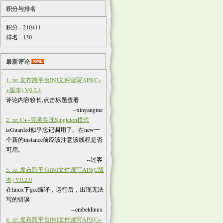
积分与排名
积分 - 210411
排名 - 130
最新评论
1. re: 发布跨平台INI文件读写API(C+
+版本) V0.2.1
评论内容较长,点击标题查看
--xinyangme
2. re: C++完美实现Singleton模式
isGuarded似乎忘记调用了。在new一
个新的instance前应该注意该线程是否
可用。
--过客
3. re: 发布跨平台INI文件读写API(C版
本) V0.2.0
在linux下gcc编译，运行后，出现无法
写的错误
--embeldinux
4. re: 发布跨平台INI文件读写API(C+