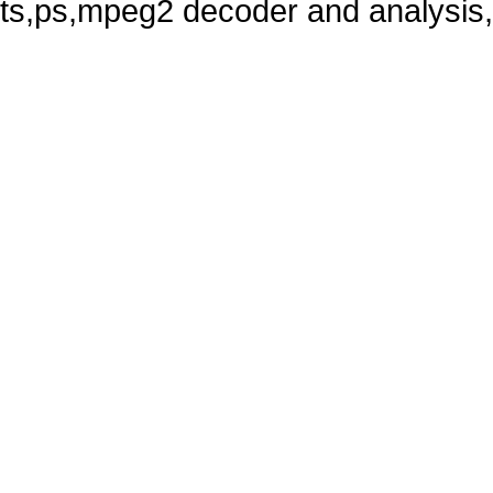
ts,ps,mpeg2 decoder and analysi