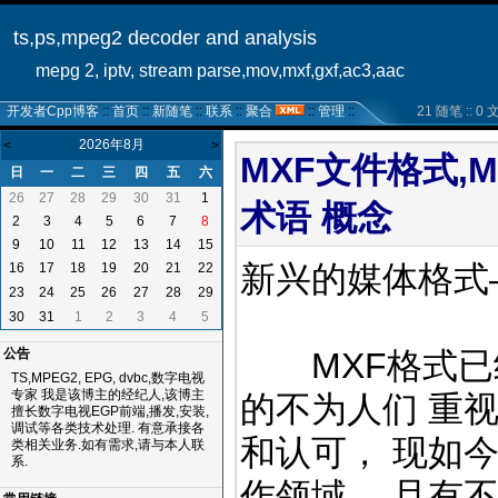
ts,ps,mpeg2 decoder and analysis
mepg 2, iptv, stream parse,mov,mxf,gxf,ac3,aac
开发者Cpp博客
::
首页
::
新随笔
::
联系
::
聚合
::
管理
::
21 随笔 :: 0 文章
2026年8月
<
>
MXF文件格式,M
日
一
二
三
四
五
六
26
27
28
29
30
31
1
术语 概念
2
3
4
5
6
7
8
9
10
11
12
13
14
15
新兴的媒体格式
16
17
18
19
20
21
22
23
24
25
26
27
28
29
30
31
1
2
3
4
5
MXF格式已经
公告
TS,MPEG2, EPG, dvbc,数字电视
专家 我是该博主的经纪人,该博主
的不为人们 重
擅长数字电视EGP前端,播发,安装,
调试等各类技术处理. 有意承接各
和认可， 现如
类相关业务.如有需求,请与本人联
系.
作领域， 且有