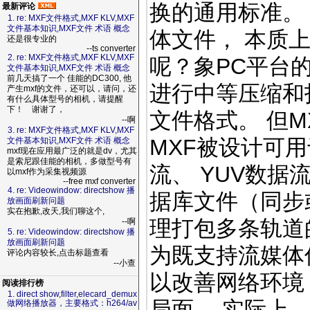
换的通用标准。
最新评论
1. re: MXF文件格式,MXF KLV,MXF
文件基本知识,MXF文件 术语 概念
体文件， 本质
还是很专业的
--ts converter
2. re: MXF文件格式,MXF KLV,MXF
呢？象PC平台的
文件基本知识,MXF文件 术语 概念
前几天搞了一个 佳能的DC300, 他
进行中等压缩和
产生mxf的文件，还可以，请问，还
有什么具体型号的相机，请提醒
下！ 谢谢了，
文件格式。 但M
--啊
3. re: MXF文件格式,MXF KLV,MXF
MXF被设计可用
文件基本知识,MXF文件 术语 概念
mxf现在应用最广泛的就是dv，尤其
是索尼跟佳能的相机，多做型号有
流、 YUV数据
以mxf作为采集视频源
--free mxf converter
4. re: Videowindow: directshow 播
据库文件（同步
放画面刷新问题
实在抱歉,改天,我们聊这个,
理打包多条轨道
--啊
5. re: Videowindow: directshow 播
放画面刷新问题
为既支持流媒体
评论内容较长,点击标题查看
--小查
以改善网络环境
阅读排行榜
1. direct show,filter,elecard_demux
局面。 实际上，
做网络播放器，主要格式：h264/av