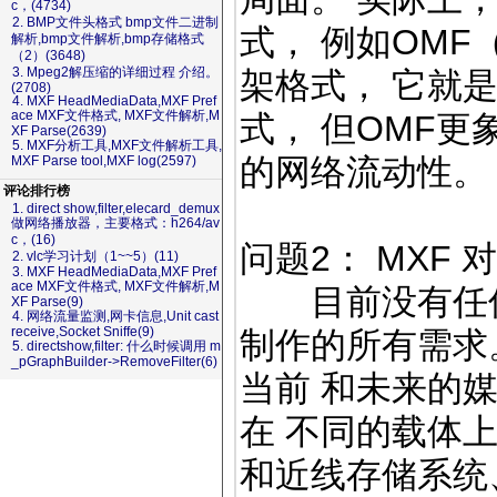
c，(4734)
2. BMP文件头格式 bmp文件二进制
式， 例如OMF（O
解析,bmp文件解析,bmp存储格式
（2）(3648)
3. Mpeg2解压缩的详细过程 介绍。
架格式， 它就
(2708)
4. MXF HeadMediaData,MXF Pref
ace MXF文件格式, MXF文件解析,M
式， 但OMF更
XF Parse(2639)
5. MXF分析工具,MXF文件解析工具,
的网络流动性。
MXF Parse tool,MXF log(2597)
评论排行榜
1. direct show,filter,elecard_demux
做网络播放器，主要格式：h264/av
c，(16)
问题2： MXF
2. vlc学习计划（1~~5）(11)
3. MXF HeadMediaData,MXF Pref
ace MXF文件格式, MXF文件解析,M
目前没有任何一
XF Parse(9)
4. 网络流量监测,网卡信息,Unit cast
receive,Socket Sniffe(9)
制作的所有需求
5. directshow,filter: 什么时候调用 m
_pGraphBuilder->RemoveFilter(6)
当前 和未来的
在 不同的载体
和近线存储系统