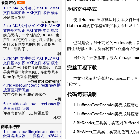
最新评论
1. re: MXF文件格式,MXF KLV,MXF
压缩文件格式
文件基本知识,MXF文件 术语 概念
还是很专业的
使用Huffman压缩算法对文本文件
--ts converter
Huffman树的存储格式呢?本文采用
2. re: MXF文件格式,MXF KLV,MXF
文件基本知识,MXF文件 术语 概念
前几天搞了一个 佳能的DC300, 他
产生mxf的文件，还可以，请问，还
也就是说，对于前述的Huffman树，其持久化形
有什么具体型号的相机，请提醒
的值都是0xfffe，所有树枝节点都有
下！ 谢谢了，
--啊
另外为了升级版本，嵌入了magic numb
3. re: MXF文件格式,MXF KLV,MXF
文件基本知识,MXF文件 术语 概念
完整工程下载
mxf现在应用最广泛的就是dv，尤其
是索尼跟佳能的相机，多做型号有
以mxf作为采集视频源
本文涉及到的完整的eclipse工程，
--free mxf converter
译运行。
4. re: Videowindow: directshow 播
放画面刷新问题
代码简要说明
实在抱歉,改天,我们聊这个,
--啊
5. re: Videowindow: directshow 播
1.HuffmanTextEncoder
放画面刷新问题
评论内容较长,点击标题查看
2.HuffmanTextDecoder
--小查
3.BitReader,工具类，实现对Buffer
阅读排行榜
4.BitWriter,工具类，实现按位
1. direct show,filter,elecard_demux
做网络播放器，主要格式：h264/av