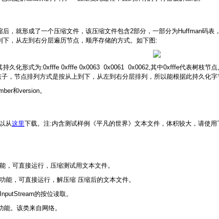
压缩后，就形成了一个压缩文件，该压缩文件包含2部分，一部分为Huffman码表
从上到下，从左到右分层遍历节点，顺序存储的方式。如下图:
式为:0xfffe 0xfffe 0x0063 0x0061 0x0062,其中0xfffe代表树枝节点
2个孩子，节点排列方式是按从上到下，从左到右分层排列，所以能根据此持久化字节
er和version。
可以从
这里
下载。注:内含测试样例《平凡的世界》文本文件，体积较大，请使用下
类完成压缩功能，可直接运行，压缩测试用文本文件。
类完成解压缩功能，可直接运行，解压缩 压缩后的文本文件。
edInputStream的按位读取。
写入的功能。该类来自网络。