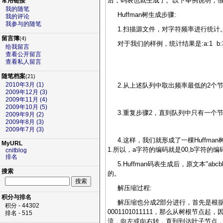
后，码表也就生成了。以下举例说明，假定我
常用链接
我的随笔
Huffman树生成步骤:
我的评论
我参与的随笔
1.扫描源文件，对字符频率进行统计
留言簿
(4)
对于我们的样例，统计结果是:a:1 b:3
给我留言
查看公开留言
查看私人留言
随笔档案
(21)
2010年3月 (1)
2.从上述队列中取出频率最低的2个
2009年12月 (3)
2009年11月 (4)
2009年10月 (5)
3.重复步骤2，直到队列中只有一个
2009年9月 (2)
2009年8月 (3)
2009年7月 (3)
4.这样，我们就形成了一棵Huff
MyURL
1.所以，a字符的编码就是00,b字符的
cnitblog
排名
5.Huffman码表生成后，原文本"abc
搜索
的。
解压缩过程:
积分与排名
解压缩也分成2部分进行，首先是根据压
积分 - 44302
0001101011111，那么从树根节点
排名 - 515
流，向左或向右转，直到到达叶子节点