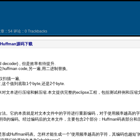
 :: 54 评论 :: 0 Trackbacks
, Huffman源码下载
nd decoder) , 但是效率有待提升.
huffman code,另一遍,用二进制替换,
e.仅仅扫描一遍,
,这个值到底取1个byte,还是2个byte.
来对文本进行压缩和解压缩.本文提供完整的eclipse工程，包括测试样例和压缩文
压缩方法。它的本质就是对文本文件中的字符进行重新编码，对于使用频率越高的
B的编码。经过编码后的文本文件，主要包含2个部分：Huffman码表部分和
。
是形成Huffman码表。怎样才能生成一个“使用频率越高的字符，其编码也越短”的码