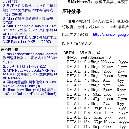
c，(4733)
5.MinHeap<T> ,模板工具类，实
2. BMP文件头格式 bmp文件二进制
解析,bmp文件解析,bmp存储格式
压缩效果
（2）(3648)
3. Mpeg2解压缩的详细过程 介绍。
使用本程序对《平凡的世界》做压缩测试，压
(2708)
4. MXF HeadMediaData,MXF Pref
待改善。另外，因为从Huffman压
ace MXF文件格式, MXF文件解析,M
XF Parse(2639)
以上内容为转载:
http://chencwf.goog
5. MXF分析工具,MXF文件解析工具,
MXF Parse tool,MXF log(2597)
以下为自己的内容:
评论排行榜
DETAIL: 35:v:2f,p: 42.
1. direct show,filter,elecard_demux
INFO: Sort After.size = 0
做网络播放器，主要格式：h264/av
DETAIL: 0:v:fffe,p:228,xx= 0,yy
c，(16)
DETAIL: 1:v:fffe,p: 92,xx= 1,yy=
2. vlc学习计划（1~~5）(11)
3. MXF HeadMediaData,MXF Pref
DETAIL: 2:v:fffe,p: 42,xx= 2,yy=
ace MXF文件格式, MXF文件解析,M
DETAIL: 3:v:fffe,p: 19,xx= 3,yy=
XF Parse(9)
DETAIL: 4:v:fffe,p: 9,xx= 4,yy=
4. 网络流量监测,网卡信息,Unit cast
DETAIL: 5:v:fffe,p: 4,xx= 5,yy=
receive,Socket Sniffe(9)
DETAIL: 6:v:fffe,p: 2,xx= 6,yy=
5. directshow,filter: 什么时候调用 m
_pGraphBuilder->RemoveFilter(6)
DETAIL: 7:v: 53,p: 1,xx= 7,yy=
DETAIL: 8:v: 47,p: 1,xx= 7,yy=
DETAIL: 9:v:fffe,p: 2,xx= 6,yy=
DETAIL: 10:v: 3d,p: 1,xx= 7,yy=
DETAIL: 11:v: 3b,p: 1,xx= 7,yy=
DETAIL: 12:v: 6c,p: 5,xx= 5,yy=
DETAIL: 13:v: 65,p: 10,xx= 4,yy
DETAIL: 14:v:fffe,p: 23,xx= 3,yy