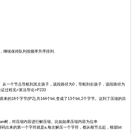
，继续保持队列按频率升序排列.
n编码。从一个节点导航到其左孩子，该段路径为0，导航到右孩子，该段路径为
证过程见<算法导论>P233
原来的18个字节(9*2),共144个bit,变成了13个bit,2个字节。达到了压缩的目
ffman树，对压缩内容进行解压缩。比如如果压缩内容为位串
,所以解码出来的第一个字符就是a,每次解压一个字符，都从根节点起，根据bit