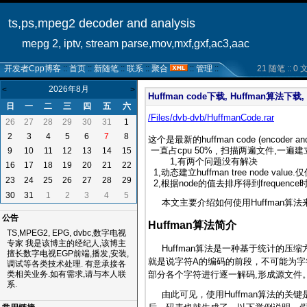
ts,ps,mpeg2 decoder and analysis
mepg 2, iptv, stream parse,mov,mxf,gxf,ac3,aac
开发者Cpp博客
::
首页
::
新随笔
::
联系
::
聚合
::
管理
::
21 随笔 :: 0 文章
2026年8月
<
>
Huffman code下载, Huffman算法下载
日
一
二
三
四
五
六
/Files/dvb-dvb/HuffmanCode.rar
26
27
28
29
30
31
1
2
3
4
5
6
7
8
这个是最新的huffman code (encoder a
一直占cpu 50% , 扫描两遍文件,一遍建立
9
10
11
12
13
14
15
1,有两个问题没有解决
16
17
18
19
20
21
22
1,动态建立huffman tree node valu
23
24
25
26
27
28
29
2,根据node的值去排序得到frequence时
30
31
1
2
3
4
5
本文主要介绍如何使用Huffman算法
公告
Huffman算法简介
TS,MPEG2, EPG, dvbc,数字电视
专家 我是该博主的经纪人,该博主
Huffman算法是一种基于统计的
擅长数字电视EGP前端,播发,安装,
就是说字符A的编码的前段，不可能为字符
调试等各类技术处理. 有意承接各
部分各个字符进行逐一解码,形成源文件
类相关业务.如有需求,请与本人联
系.
由此可见，使用Huffman算法的关键