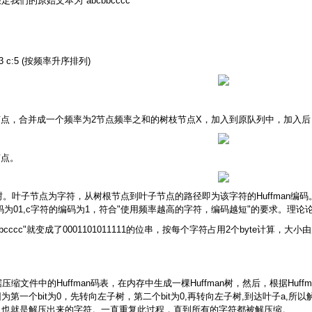
们的原始文本为"abcbbcccc"
。
 c:5 (按频率升序排列)
节点，合并成一个频率为2节点频率之和的树枝节点X，加入到原队列中，加入后
节点。
man树。叶子节点为字符，从树根节点到叶子节点的路径即为该字符的Huffma
编码为01,c字符的编码为1，符合"使用频率越高的字符，编码越短"的要求。理论论
bbcccc"就变成了0001101011111的位串，按每个字符占用2个byte计算，大小由
缩文件中的Huffman码表，在内存中生成一棵Huffman树，然后，根据Hu
起，因为第一个bit为0，先转向左子树，第二个bit为0,再转向左子树,到达叶子a
，也就是解压出来的字符。一直重复此过程，直到所有的字符都被解压缩。