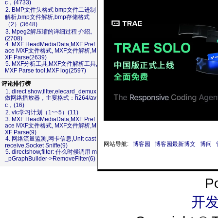
c，(4733)
2. BMP文件头格式 bmp文件二进制
解析,bmp文件解析,bmp存储格式
（2）(3648)
3. Mpeg2解压缩的详细过程 介绍。
(2708)
4. MXF HeadMediaData,MXF Pref
ace MXF文件格式, MXF文件解析,M
XF Parse(2639)
5. MXF分析工具,MXF文件解析工具,
MXF Parse tool,MXF log(2597)
评论排行榜
1. direct show,filter,elecard_demux
做网络播放器，主要格式：h264/av
c，(16)
2. vlc学习计划（1~~5）(11)
3. MXF HeadMediaData,MXF Pref
ace MXF文件格式, MXF文件解析,M
XF Parse(9)
4. 网络流量监测,网卡信息,Unit cast
网站导航:
博客园
博客园最新博文
博问
receive,Socket Sniffe(9)
5. directshow,filter: 什么时候调用 m
_pGraphBuilder->RemoveFilter(6)
P
开发