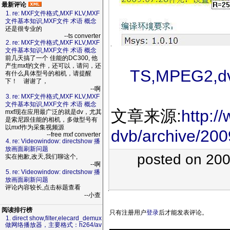
最新评论
1. re: MXF文件格式,MXF KLV,MXF
文件基本知识,MXF文件 术语 概念
还是很专业的
--ts converter
2. re: MXF文件格式,MXF KLV,MXF
文件基本知识,MXF文件 术语 概念
前几天搞了一个 佳能的DC300, 他
产生mxf的文件，还可以，请问，还
TS,MPEG2,
有什么具体型号的相机，请提醒
下！ 谢谢了，
--啊
3. re: MXF文件格式,MXF KLV,MXF
文件基本知识,MXF文件 术语 概念
文章来源:
http:/
mxf现在应用最广泛的就是dv，尤其
是索尼跟佳能的相机，多做型号有
以mxf作为采集视频源
dvb/archive/200
--free mxf converter
4. re: Videowindow: directshow 播
放画面刷新问题
posted on 20
实在抱歉,改天,我们聊这个,
--啊
5. re: Videowindow: directshow 播
放画面刷新问题
评论内容较长,点击标题查看
--小查
阅读排行榜
只有注册用户
登录
后才能发表评论。
1. direct show,filter,elecard_demux
做网络播放器，主要格式：h264/av