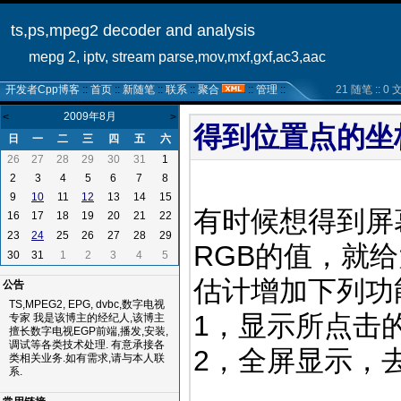
ts,ps,mpeg2 decoder and analysis
mepg 2, iptv, stream parse,mov,mxf,gxf,ac3,aac
开发者Cpp博客
::
首页
::
新随笔
::
联系
::
聚合
::
管理
::
21 随笔 :: 0 文章
2009年8月
<
>
得到位置点的坐
日
一
二
三
四
五
六
26
27
28
29
30
31
1
2
3
4
5
6
7
8
9
11
13
14
15
10
12
有时候想得到屏
16
17
18
19
20
21
22
23
25
26
27
28
29
24
RGB的值，就
30
31
1
2
3
4
5
估计增加下列功
公告
TS,MPEG2, EPG, dvbc,数字电视
1，显示所点击
专家 我是该博主的经纪人,该博主
擅长数字电视EGP前端,播发,安装,
调试等各类技术处理. 有意承接各
2，全屏显示，
类相关业务.如有需求,请与本人联
系.