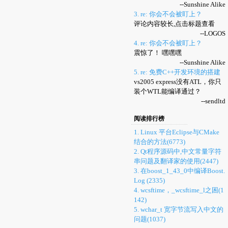
--Sunshine Alike
3. re: 你会不会被盯上？
评论内容较长,点击标题查看
--LOGOS
4. re: 你会不会被盯上？
震惊了！ 嘿嘿嘿
--Sunshine Alike
5. re: 免费C++开发环境的搭建
vs2005 express没有ATL，你只
装个WTL能编译通过？
--sendltd
阅读排行榜
1. Linux 平台Eclipse与CMake
结合的方法(6773)
2. Qt程序源码中,中文常量字符
串问题及翻译家的使用(2447)
3. 在boost_1_43_0中编译Boost.
Log (2335)
4. wcsftime，_wcsftime_l之困(1
142)
5. wchar_t 宽字节流写入中文的
问题(1037)