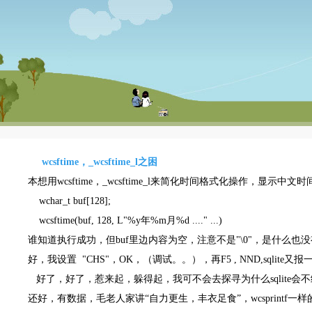
wcsftime，_wcsftime_l之困
本想用wcsftime，_wcsftime_l来简化时间格式化操作，显示中
wchar_t buf[128];
wcsftime(buf, 128, L"%y年%m月%d ...." ...)
谁知道执行成功，但buf里边内容为空，注意不是"\0"，是什么也没有
好，我设置 "CHS"，OK，（调试。。），再F5 , NND,sq
好了，好了，惹来起，躲得起，我可不会去探寻为什么sqlite会
还好，有数据，毛老人家讲“自力更生，丰衣足食”，wcsprintf一