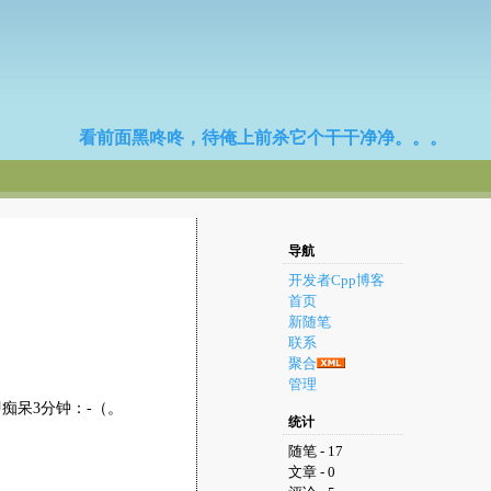
看前面黑咚咚，待俺上前杀它个干干净净。。。
导航
开发者Cpp博客
首页
新随笔
联系
聚合
管理
即痴呆3分钟：-（。
统计
随笔 - 17
文章 - 0