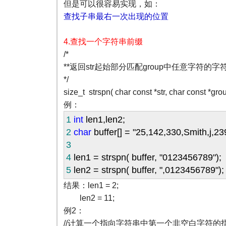
但是可以很容易实现，如：
查找子串最右一次出现的位置
4.查找一个字符串前缀
/*
**返回str起始部分匹配group中任意字符的字
*/
size_t strspn( char const *str, char const *grou
例：
1
int
len1,len2;
2
char
buffer[]
=
"
25,142,330,Smith,j,2
3
4
len1
=
strspn( buffer,
"
0123456789
"
);
5
len2
=
strspn( buffer,
"
,0123456789
"
);
结果：len1 = 2;
len2 = 11;
例2：
//计算一个指向字符串中第一个非空白字符的