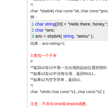
*/
char *strpbrk( char const *str, char const *grou
例：
1
char
string
[
20
]
=
"
Hello there, honey.
"
;
2
char
*
ans;
3
ans
=
strpbrk(
string
,
"
aeiou
"
);
结果：ans=string+1;
3.查找一个子串
/*
**返回s2在s1中第一次出现的起始位置的指针
**如果s2在s1中没有出现，返回NULL。
**如果s2为空字符串，返回s1。
*/
char *strstr( char const *s1, char const *s2 );
注意：不存在strstr或strrpbrk函数。