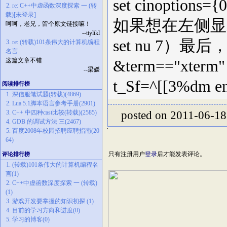
set cinoptions={0
2. re: C++中虚函数深度探索 一 (转
载)[未登录]
如果想在左侧显
呵呵，老兄，留个原文链接嘛！
--ttylikl
set nu 7）
3. re: (转载)101条伟大的计算机编程
名言
这篇文章不错
&term=="xterm" 
--梁媛
t_Sf=^[[3%dm en
阅读排行榜
1. 深信服笔试题(转载)(4869)
2. Lua 5.1脚本语言参考手册(2901)
3. C++ 中四种cast比较(转载)(2585)
posted on 2011-06-1
4. GDB 的调试方法 三(2467)
5. 百度2008年校园招聘应聘指南(20
64)
只有注册用户
登录
后才能发表评论。
评论排行榜
1. (转载)101条伟大的计算机编程名
言(1)
2. C++中虚函数深度探索 一 (转载)
(1)
3. 游戏开发要掌握的知识初探 (1)
4. 目前的学习方向和进度(0)
5. 学习的博客(0)