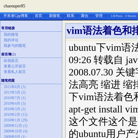
chaosuper85
开发者Cpp博客
首页
新随笔
联系
聚合
管理
118 Posts :: 0 Stories 
vim语法着色和
常用链接
我的随笔
我的评论
ubuntu下vim
我参与的随笔
留言簿
(2)
09:26 转载自 j
给我留言
查看公开留言
2008.07.30 关
查看私人留言
随笔档案
法高亮 缩进 缩
2011年6月 (5)
2011年5月 (2)
下vim语法着色和
2010年7月 (1)
2010年4月 (3)
apt-get instal
2010年3月 (2)
2010年2月 (12)
这个文件这个是
2010年1月 (29)
2009年12月 (1)
的ubuntu用
2009年10月 (4)
2009年9月 (1)