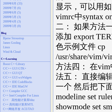
2009年8月 (33)
显示，可以用如下办
2009年7月 (6)
2009年6月 (5)
vimrc中syn
2009年5月 (3)
2009年4月 (3)
二： 如果方法一失
2009年3月 (8)
Blog
添加 export T
Bjarne Stroustrup
James Gosling
色示例文件 cp
Linux
Wind & Cloud
/usr/share/vim/v
C++Learning
Boost C++Library
方法四： 在vim
C/C++ GUI GTK+
C/C++ GUI QT
法五： 直接编辑
C/C++ GUI wxWidgets
C/C++ IDE CodeBlocks
一个 然后把下面内容加入 
C/C++ IDE MinGW
C++ Compiler GCC
modeline set rule
C++ Intel Compiler For Linux
C++ 高性能计算库blitz
showmode set sma
C++ 高性能计算库MTL
C++网络开发 ACE/TAO