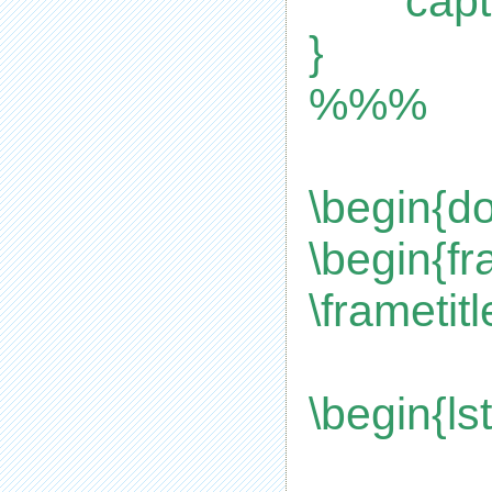
cap
}
%%%
\begin{d
\begin{fr
\frameti
\begin{lst