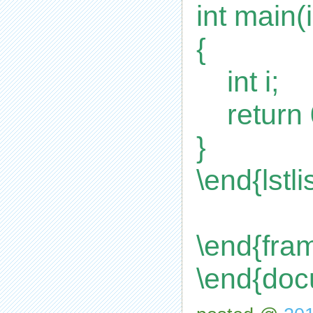
int main(
{
int i;
return 
}
\end{lstli
\end{fra
\end{doc