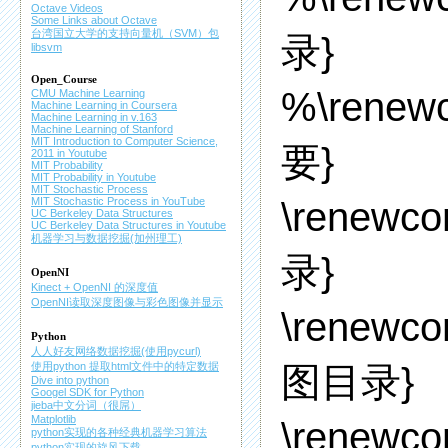
Octave Videos
Some Links about Octave
台湾国立大学的支持向量机（SVM）包
录}
libsvm
Open_Course
%\renew
CMU Machine Learning
Machine Learning in Coursera
Machine Learning in v.163
Machine Learning of Stanford
MIT Introduction to Computer Science,
要}
2011 in Youtube
MIT Probability
MIT Probability in Youtube
MIT Stochastic Process
\renewc
MIT Stochastic Process in YouTube
UC Berkeley Data Structures
UC Berkeley Data Structures in Youtube
机器学习与数据挖掘(加州理工)
录}
OpenNI
Kinect + OpenNI 的深度值
OpenNI读取深度图像与彩色图像并显示
\renewco
Python
人人好友网络数据挖掘(使用pycurl)
图目录}
使用python 提取html文件中的特定数据
Dive into python
Googel SDK for Python
jieba中文分词（很屌）
Matplotlib
\renewco
python实现的各种经典机器学习算法
python实现的旋风下载