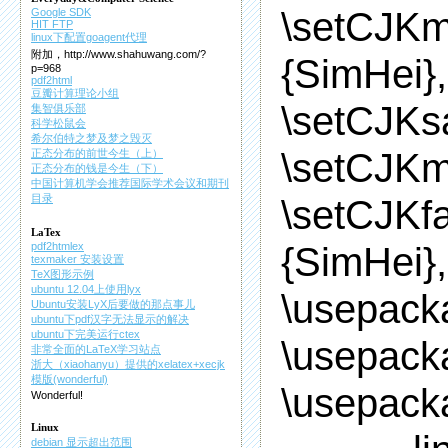
\setCJKm
Google SDK
HIT FTP
linux下配置goagent代理
附加，http://www.shahuwang.com/?
{SimHei},
p=968
pdf2html
豆瓣计算理论小组
\setCJKs
集智俱乐部
科学松鼠会
希尔伯特之梦及梦之毁灭
\setCJKm
正态分布的前世今生（上）
正态分布的钱是今生（下）
中国计算机学会推荐国际学术会议和期刊
目录
\setCJKfa
LaTex
{SimHei},
pdf2htmlex
texmaker 安装设置
TeX图形示例
ubuntu 12.04上使用lyx
\usepack
Ubuntu安装LyX后要做的那点事儿
ubuntu下pdf汉字无法显示的解决
ubuntu下完美运行ctex
\usepack
非常全面的LaTeX学习站点
浙大（xiaohanyu）提供的xelatex+xecjk
模版(wonderful)
\usepacka
Wonderful!
Linux
debian 显示超出范围