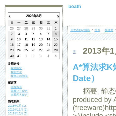
boath
2026年8月
<
>
日
一
二
三
四
五
六
26
27
28
29
30
31
1
开发者Cpp博客
::
首页
::
新随笔
:
2
3
4
5
6
7
8
9
10
11
12
13
14
15
16
17
18
19
20
21
22
2013年1
23
24
25
26
27
28
29
30
31
1
2
3
4
5
常用链接
A*算法求K短
我的随笔
我的评论
Date）
我参与的随笔
留言簿
给我留言
摘要: 静态链表
查看公开留言
查看私人留言
produced by A
随笔档案
(freeware)htt
2013年1月 (1)
2012年12月 (1)
2012年10月 (3)
>#include <st