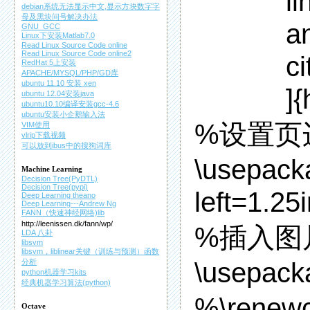
linkco
debian系统无法显示中文,显示方块数字字
母及黑块问号解决办法
anchor
GNU_GCC
Linux下安装Matlab7.0
Read Linux Source Code online
Read Linux Source Code online2
citeco
RedHat 5上安装
APACHE/MYSQL/PHP/GD库
ubuntu 11.10 安装 xen
]{hyp
ubuntu 12.04安装java
ubuntu10.10编译安装gcc-4.6
ubuntu安装小企鹅输入法
%设置页
VIM使用
vlrip下载视频
可以放到ibus中的搜狗词库
\usepack
Machine Learning
Decision Tree(PyDTL)
Decision Tree(pypi)
left=1.25
Deep Learning theano
Deep Learning---Andrew Ng
FANN（快速神经网络)lib
http://leenissen.dk/fann/wp/
%插入图
LDA 八卦
libsvm
libsvm，liblinear关键（训练与预测）函数
\usepack
分析
python机器学习kits
经典机器学习算法(python)
%\renew
Octave