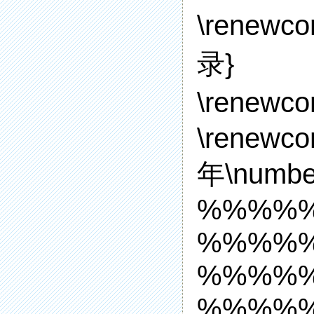
\renewc
录}
\renewc
\renewco
年\numbe
%%%%
%%%%
%%%%
%%%%%