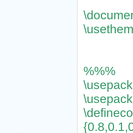
\documen
\usethem
%%%
\usepack
\usepack
\defineco
{0.8,0.1,