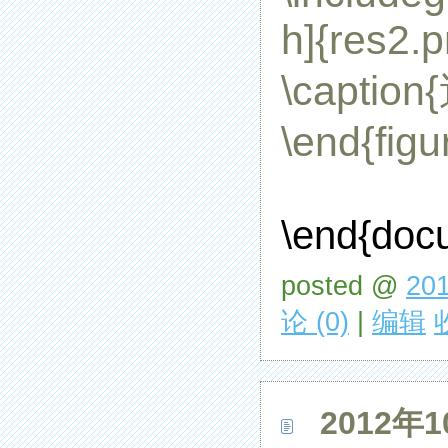
h]{res2.
\caption
\end{figu
\end{doc
posted @
201
论 (0)
|
编辑
2012年1