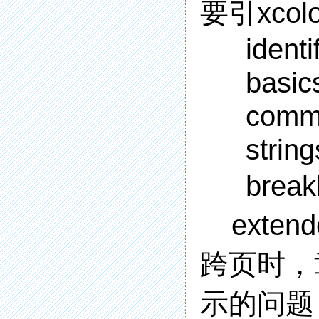
要引xcol
identi
basics
commen
string
brea
extend
跨页时，
示的问题