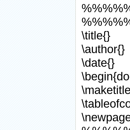
%%%%
%%%%%
\title{}
\author{}
\date{}
\begin{d
\maketitl
\tableofc
\newpag