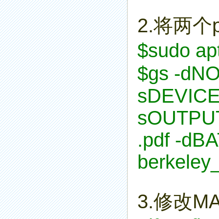
2.将两个
$
sudo apt
$
gs -dN
sDEVICE=
sOUTPUT
.pdf -dB
berkeley
3.修改M