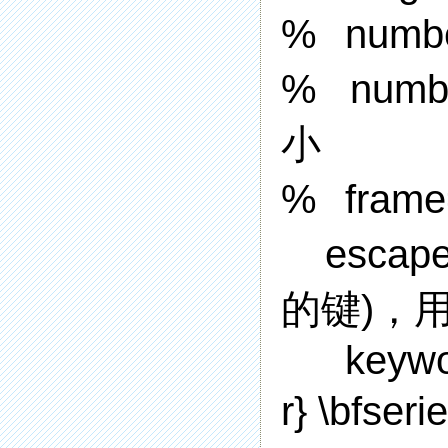
%
numb
% numbe
小
%
fram
escape
的键)，
keywo
r} \bf