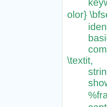
key
olor} \
iden
basi
comm
\textit,
stri
show
%fr