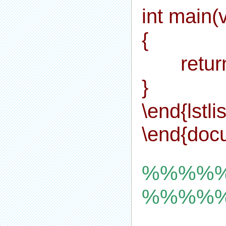
int main(
{
return
}
\end{lstli
\end{doc
%%%%
%%%%%