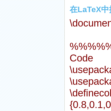
在LaTeX
\document
%%%%%
Code
\usepack
\usepack
\defineco
{0.8,0.1,0