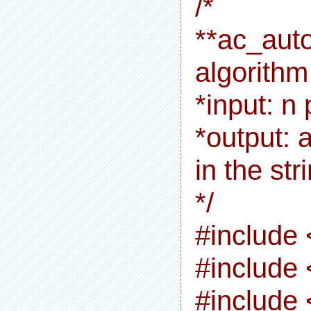
/*
**ac_auto
algorithm
*input: n
*output: 
in the str
*/
#include 
#include 
#include 