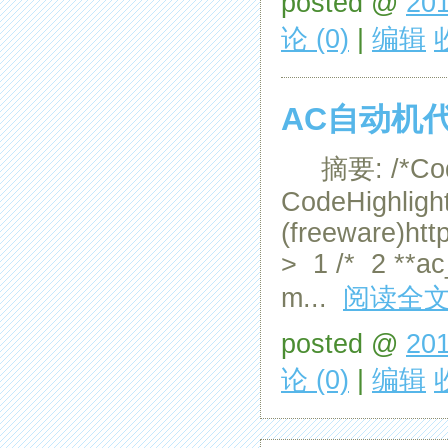
posted @
201
论 (0)
|
编辑
AC自动机
摘要: /*Code h
CodeHighligh
(freeware)htt
> 1 /* 2 **ac
m...
阅读全
posted @
201
论 (0)
|
编辑