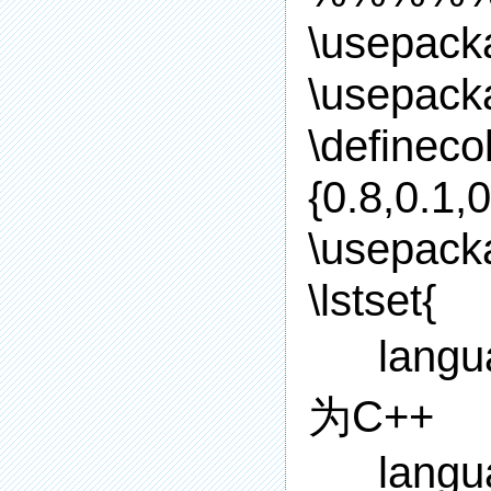
\usepack
\usepack
\defineco
{0.8,0.1,0
\usepacka
\lstset{
lan
为C++
langu