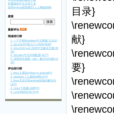
轻量级的中文分词工具
目录}
使用python抓取网页(人人网新鲜事)
搜索
\renewc
最新评论
献}
阅读排行榜
1. 一个不错的xelatex中文模板(11142)
2. 在LaTeX中插入C++代码(5938)
3. XeLaTeX+xeCJK的中文解决方案(28
\renewco
45)
4. XeLatex中文环境配置(1577)
5. 深度优先搜索（dfs）解24点问题(15
26)
要}
评论排行榜
1. linux上调试python in android(0)
2. windows 7上虚拟wifi热点(0)
\renewc
3. linux无法识别android设备的解决办
法(0)
4. Linux下搭建LAMP(0)
\renewco
5. LaTeX制作幻灯片(0)
\renewco