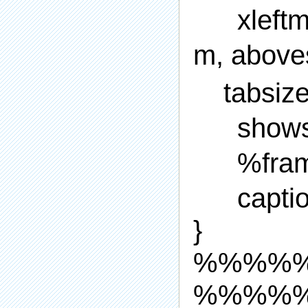
xleft
m, abo
tabsiz
shows
%fra
capti
}
%%%%
%%%%