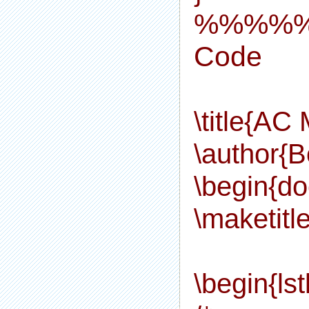
%%%%%
Code
\title{AC
\author{B
\begin{d
\maketitl
\begin{lst