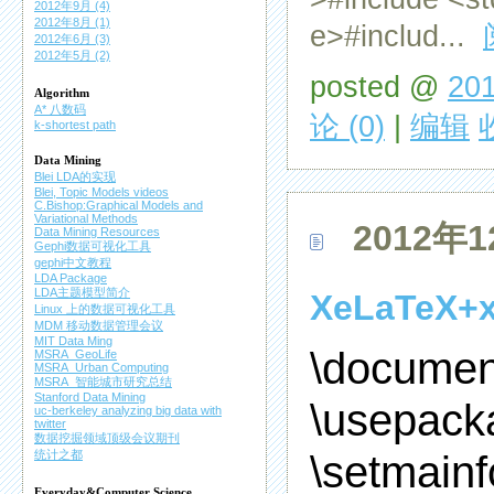
2012年9月 (4)
2012年8月 (1)
e>#includ...
2012年6月 (3)
2012年5月 (2)
posted @
201
Algorithm
A* 八数码
论 (0)
|
编辑
k-shortest path
Data Mining
Blei LDA的实现
Blei, Topic Models videos
C.Bishop:Graphical Models and
Variational Methods
2012年1
Data Mining Resources
Gephi数据可视化工具
gephi中文教程
LDA Package
LDA主题模型简介
XeLaTeX
Linux 上的数据可视化工具
MDM 移动数据管理会议
MIT Data Ming
\document
MSRA_GeoLife
MSRA_Urban Computing
MSRA_智能城市研究总结
Stanford Data Mining
\usepack
uc-berkeley analyzing big data with
twitter
数据挖掘领域顶级会议期刊
\setmainf
统计之都
Everyday&Computer Science