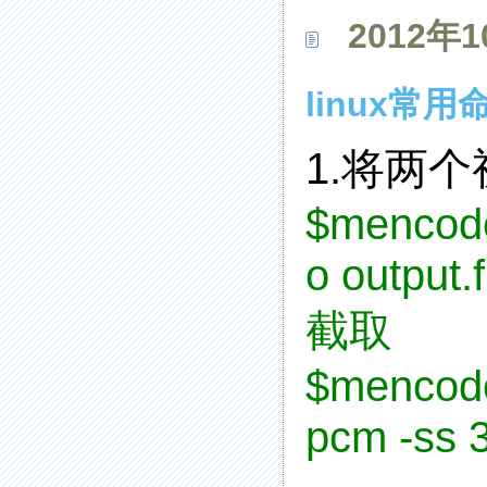
2012年1
linux常
1.将两
$mencode
o output.fl
截取
$
mencode
pcm -ss 