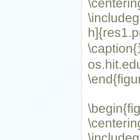
\centerin
\includeg
h]{res1.
\captio
os.hit.ed
\end{figu
\begin{fi
\centerin
\includeg