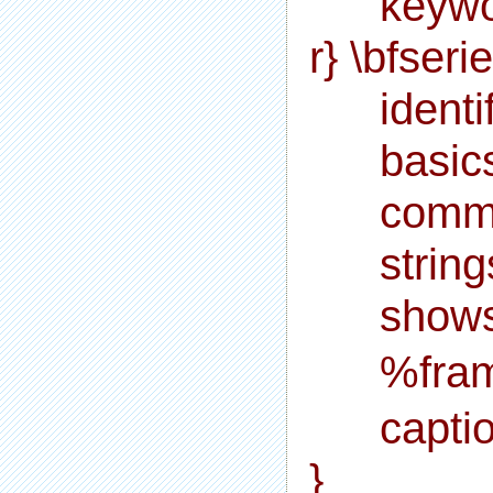
keywo
r} \bfseri
identi
basics
commen
string
shows
%fra
capti
}