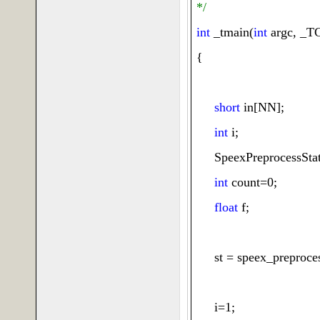
*/
int
_tmain
(
int
argc
,
_T
{
short
in
[
NN
];
int
i
;
SpeexPreprocessSta
int
count
=0;
float
f
;
st
=
speex_preproces
i
=1;