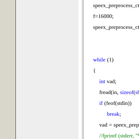
speex_preprocess_ct
f
=16000;
speex_preprocess_ct
while
(1)
{
int
vad
;
fread
(
in
,
sizeof
(
s
if
(
feof
(
stdin
))
break
;
vad
=
speex_prep
//fprintf (stderr,