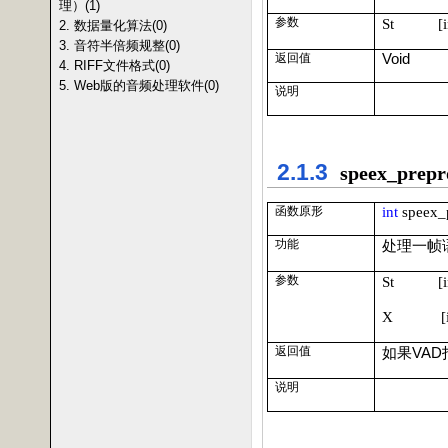
理）(1)
参数
St [i
2. 数据量化算法(0)
3. 音符半倍频规整(0)
Void
返回值
4. RIFF文件格式(0)
5. Web版的音频处理软件(0)
说明
2.1.3
speex_prepr
int
speex_
函数原形
功能
处理一帧
参数
St [i
X [in|
返回值
如果
VAD
说明