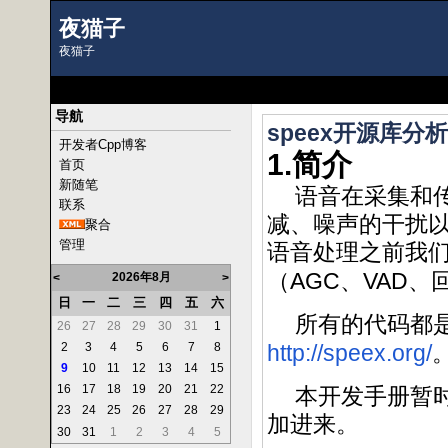
夜猫子
夜猫子
导航
speex开源库分
开发者Cpp博客
1.
简介
首页
新随笔
语音在采集和
联系
减、噪声的干扰
聚合
管理
语音处理之前我
AGC
VAD
（
、
、
2026年8月
<
>
日
一
二
三
四
五
六
所有的代码都
26
27
28
29
30
31
1
2
3
4
5
6
7
8
http://speex.org/
9
10
11
12
13
14
15
16
17
18
19
20
21
22
本开发手册暂
23
24
25
26
27
28
29
加进来。
30
31
1
2
3
4
5