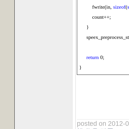
fwrite
(
in
,
sizeof
(
count
++;
}
speex_preprocess_st
return
0;
}
posted on 2012-