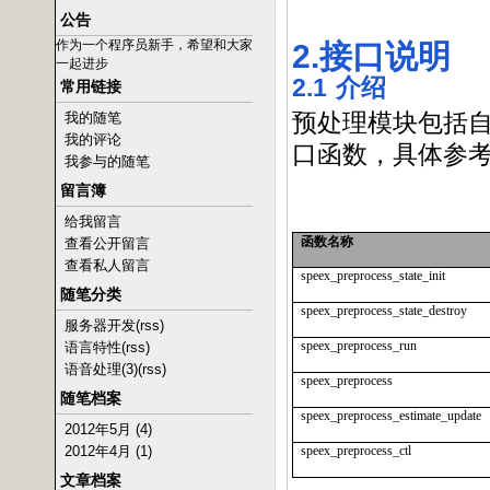
公告
作为一个程序员新手，希望和大家
2.
接口说明
一起进步
2.1
介绍
常用链接
我的随笔
预处理模块包括
我的评论
口函数，具体参
我参与的随笔
留言簿
给我留言
函数名称
查看公开留言
查看私人留言
speex_preprocess_state_init
随笔分类
speex_preprocess_state_destroy
服务器开发
(rss)
speex_preprocess_run
语言特性
(rss)
语音处理(3)
(rss)
speex_preprocess
随笔档案
speex_preprocess_estimate_update
2012年5月 (4)
2012年4月 (1)
speex_preprocess_ctl
文章档案