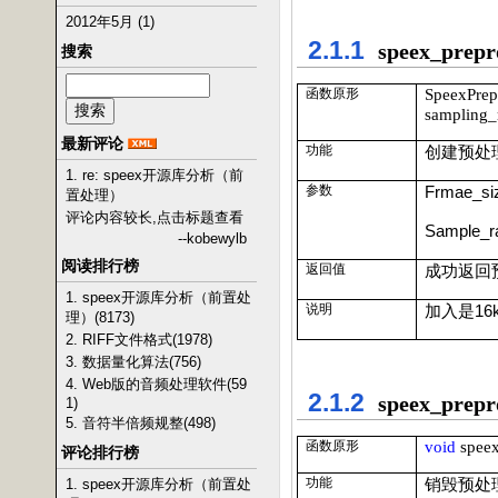
2012年5月 (1)
2.1.1
speex_prepro
搜索
SpeexPrep
函数原形
sampling_
最新评论
功能
创建预处
1. re: speex开源库分析（前
参数
Frmae_siz
置处理）
评论内容较长,点击标题查看
Sample_ra
--kobewylb
阅读排行榜
返回值
成功返回
1. speex开源库分析（前置处
说明
加入是
16
理）(8173)
2. RIFF文件格式(1978)
3. 数据量化算法(756)
4. Web版的音频处理软件(59
2.1.2
speex_prepr
1)
5. 音符半倍频规整(498)
void
speex
函数原形
评论排行榜
功能
销毁预处
1. speex开源库分析（前置处