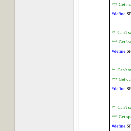
/** Get ma
#define
S
/* Can't s
/** Get lo
#define
S
/* Can't s
/** Get cu
#define
S
/* Can't s
/** Get sp
#define
S