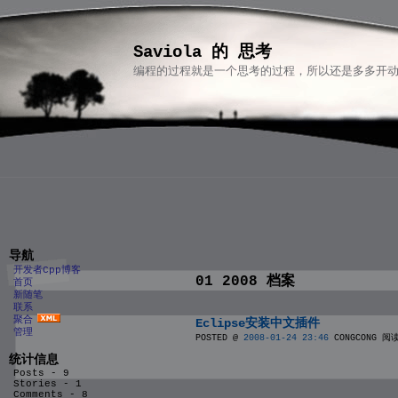
Saviola 的 思考
编程的过程就是一个思考的过程，所以还是多多开动
导航
开发者Cpp博客
01 2008 档案
首页
新随笔
联系
聚合
Eclipse安装中文插件
管理
POSTED @
2008-01-24 23:46
CONGCONG 阅读
统计信息
Posts - 9
Stories - 1
Comments - 8