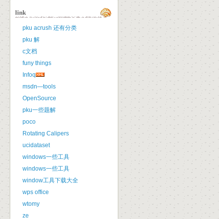
link
pku acrush 还有分类
pku 解
c文档
funy things
Infoq
msdn—tools
OpenSource
pku一些题解
poco
Rotating Calipers
ucidataset
windows一些工具
windows一些工具
window工具下载大全
wps office
wtomy
ze