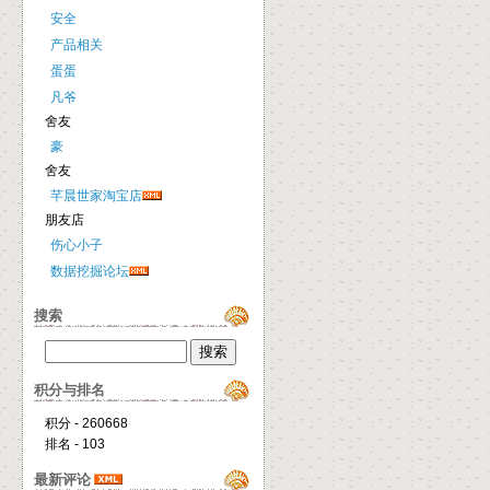
安全
产品相关
蛋蛋
凡爷
舍友
豪
舍友
芊晨世家淘宝店
朋友店
伤心小子
数据挖掘论坛
搜索
积分与排名
积分 - 260668
排名 - 103
最新评论