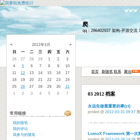
爬
qq：286402937 架构-开源交流 1678
<
2012年3月
>
日
一
二
三
四
五
六
26
27
28
29
1
2
3
4
5
6
7
8
9
10
首页
新随笔
联系
聚合
11
12
13
14
15
16
17
18
19
20
21
22
23
24
25
26
27
28
29
30
31
1
2
3
4
5
6
7
03 2012 档案
永远先做最重要的事(zt)
posted @
2012-03-31 09:37
爬
常用链接
我的随笔
我的评论
LomoX Framework 第一
我参与的随笔
posted @
2012-03-26 14:28
爬